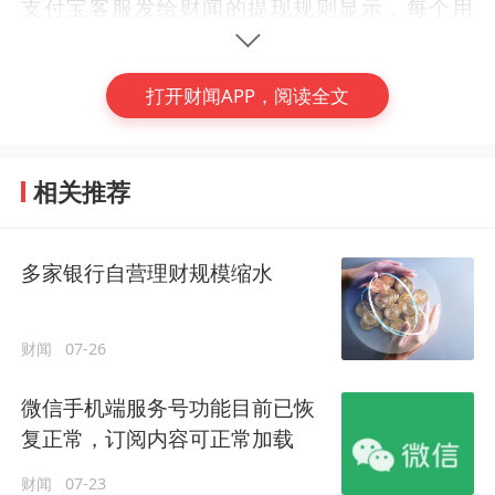
支付宝客服发给财闻的提现规则显示，每个用
户自账户实名后，自动发放2万元免费提现额
度，同一身份证共享这2万额度，可用于免除
打开财闻APP，阅读全文
提现或转账到卡的服务费。待使用完这2万元
免费额度后，
提现时同样按到账金额的0.1%
(编辑：曾思怡)
收取服务费。
相关推荐
#
微信
#
支付宝
#
中小银行
如今，有银行主动承担这部分成本解决用户困
多家银行自营理财规模缩水
李丹红
作者
发文309篇
扰。近日，广西农村商业联合银行、衡南农商
常驻上海，关注金融政策与监管、银行、理财、保险、资
银行、永兴农村商业银行、山东东港农商银行
管、金融科技、消费金融、不良资产等，聚焦行业趋势。
财闻
07-26
lidanhong@mycaiwen.com
等多家中小银行纷纷表示，用户将微信、支付
jian1jian2jian3jian
宝零钱提现到该行银行卡，可享受相应的手续
微信手机端服务号功能目前已恢
费补贴或减免。
复正常，订阅内容可正常加载
财闻
07-23
具体来看，据广西农村商业联合银行官微，持