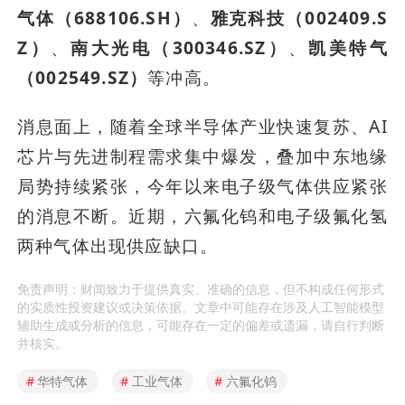
气体（688106.SH）
、
雅克科技（002409.S
Z）
、
南大光电（300346.SZ）
、
凯美特气
（002549.SZ）
等冲高。
消息面上，随着全球半导体产业快速复苏、AI
芯片与先进制程需求集中爆发，叠加中东地缘
局势持续紧张，今年以来电子级气体供应紧张
的消息不断。近期，六氟化钨和电子级氟化氢
两种气体出现供应缺口。
免责声明：财闻致力于提供真实、准确的信息，但不构成任何形式
的实质性投资建议或决策依据。文章中可能存在涉及人工智能模型
辅助生成或分析的信息，可能存在一定的偏差或遗漏，请自行判断
并核实。
#
华特气体
#
工业气体
#
六氟化钨