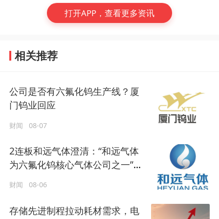
打开APP，查看更多资讯
相关推荐
公司是否有六氟化钨生产线？厦
门钨业回应
财闻
08-07
2连板和远气体澄清：“和远气体
为六氟化钨核心气体公司之一”传
闻不实
财闻
08-06
存储先进制程拉动耗材需求，电