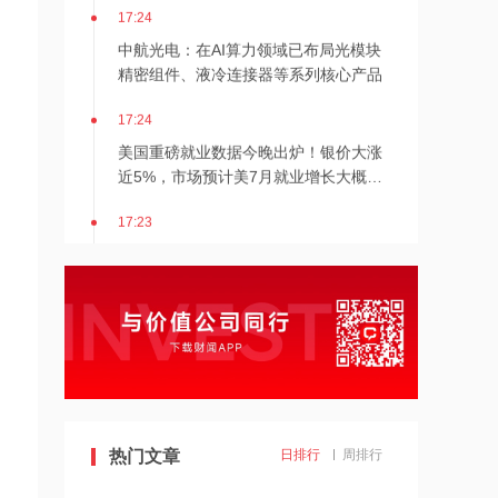
17:24
中航光电：在AI算力领域已布局光模块
精密组件、液冷连接器等系列核心产品
17:24
美国重磅就业数据今晚出炉！银价大涨
近5%，市场预计美7月就业增长大概率
不会明显改善
17:23
汇丰控股：8月6日斥资7078.69万港元
回购44.6万股
17:23
超颖电子：拟20.86亿元投资建设高多层
及HDI印制电路板P3项目
17:23
德适-B：上半年模型服务收入大增
热门文章
日排行
周排行
101.1% 总收入占比升至86.9%