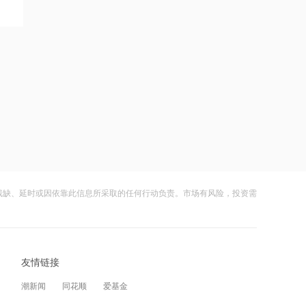
品项目部分设备已完成采购并进行安装
中
17:15
润邦股份：GENMA获6500吨超大型浮
吊订单
17:26
壹连科技：公司相关产品未对接英伟达
算力集群、CPO服务器配套需求
17:26
华海药业：子公司获得富马酸伏诺拉生
片药品注册证书
残缺、延时或因依靠此信息所采取的任何行动负责。市场有风险，投资需
17:25
臻宝科技：拟用2.5亿元超募资金投建半
导体零部件项目
友情链接
17:25
潮新闻
同花顺
爱基金
庆铃汽车股份：预期中期除税前亏损同