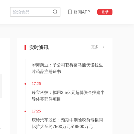
财闻APP
登录
17:26
壹连科技：公司相关产品未对接英伟达
算力集群、CPO服务器配套需求
实时资讯
更多
17:26
华海药业：子公司获得富马酸伏诺拉生
片药品注册证书
17:25
臻宝科技：拟用2.5亿元超募资金投建半
导体零部件项目
17:25
庆铃汽车股份：预期中期除税前亏损同
比扩大至约7500万元至9500万元
存