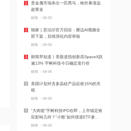
贵金属市场杀出一匹黑马，铱价暴涨远
1
17:23
超黄金
天奥电子：公司T0控制台、时频同步设
财闻
08-05
美
备已配置在商业卫星发射工作相关工位
独家 | 苏泊尔官方回应：擦边AI视频全
2
17:22
部下架，后续强化内容审核
百胜中国完成收购必胜客品牌在中国内
财闻
08-06
地所有权
财闻早知道丨美股道指创新高SpaceX跌
3
17:21
逾13% 宇树科技今日确定发行价
ST海钦：因财务数据披露不准确 公司
财闻
08-06
及相关人员遭福建证监局监管
美国计划对含多晶硅产品征收15%的关
4
17:20
税
陕天然气：目前公司未涉足提氦技术及
财闻
08-06
氦气相关领域研究
“大肉签”宇树科技IPO在即，上市锚定效
5
17:20
应影响几何？“小散”如何借道ETF参
高盛对中际旭创H股的多头持仓比例降
与？
财闻
08-06
至11.6%