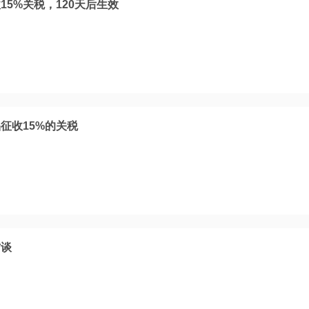
5%关税，120天后生效
征收15%的关税
方谈