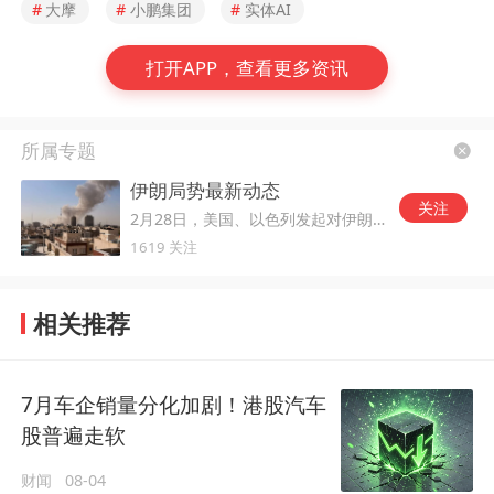
#
大摩
#
小鹏集团
#
实体AI
打开APP，查看更多资讯
所属专题
伊朗局势最新动态
关注
2月28日，美国、以色列发起对伊朗的军事打击。
1619 关注
相关推荐
7月车企销量分化加剧！港股汽车
股普遍走软
财闻
08-04