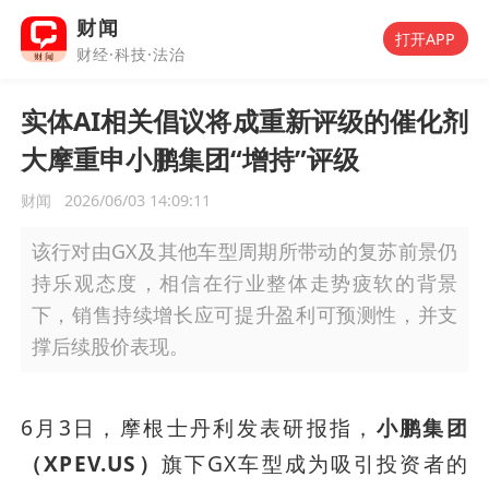
财闻
打开APP
财经·科技·法治
实体AI相关倡议将成重新评级的催化剂
大摩重申小鹏集团“增持”评级
财闻
2026/06/03 14:09:11
该行对由GX及其他车型周期所带动的复苏前景仍
持乐观态度，相信在行业整体走势疲软的背景
下，销售持续增长应可提升盈利可预测性，并支
撑后续股价表现。
6月3日，摩根士丹利发表研报指，
小鹏集团
（XPEV.US）
旗下GX车型成为吸引投资者的