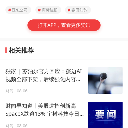
#
豆包公司
#
商标注册
#
春田知韵
打开APP，查看更多资讯
相关推荐
独家 | 苏泊尔官方回应：擦边AI
视频全部下架，后续强化内容审
核
财闻
08-06
财闻早知道丨美股道指创新高
SpaceX跌逾13% 宇树科技今日确
定发行价
财闻
08-06