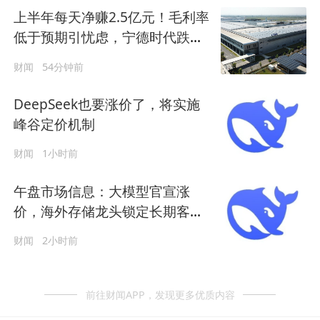
上半年每天净赚2.5亿元！毛利率
低于预期引忧虑，宁德时代跌超
5%
财闻
54分钟前
DeepSeek也要涨价了，将实施
峰谷定价机制
财闻
1小时前
午盘市场信息：大模型官宣涨
价，海外存储龙头锁定长期客户
订单
财闻
2小时前
前往财闻APP，发现更多优质内容