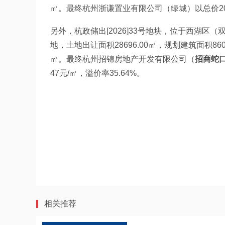
㎡。最终杭州浙谦置业有限公司（绿城）以总价20.7
另外，杭政储出[2026]33号地块，位于西湖区（
地，土地出让面积28696.00㎡，规划建筑面积8608
㎡。最终杭州招锦房地产开发有限公司（
招商蛇口（
47元/㎡，溢价率35.64%。
相关推荐