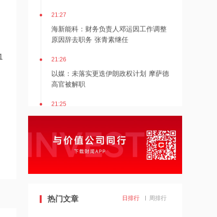
。
21:27
海新能科：财务负责人邓运因工作调整
原因辞去职务 张青素继任
21:26
1
以媒：未落实更迭伊朗政权计划 摩萨德
高官被解职
21:25
湖北能源：7月公司完成发电量37.89亿
千瓦时，同比减少12.66%
21:24
北京：非京籍家庭购房社保个税缴纳年
限下调为一年
21:23
热门文章
日排行
周排行
美国重要数据出炉，美联储年底前加息
概率仍超80%