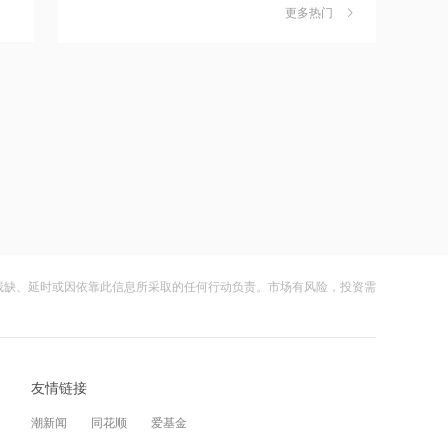
独家丨韩媒曝维信诺合肥产线良率仅三
6
五分之一
更多热门
四成？公司回应：设备还在安装中，谈
何良率
21:12
财闻
08-07
范式智能：附属公司就服务器及配件订
美国计划对含多晶硅产品征收15%的关
7
立售后回租协议
税
21:11
财闻
08-06
近10日58家A股公司获海外机构走访，
成功“逃顶”的两只翻倍基，宣布限购
8
东鹏饮料以36家机构调研居榜首
财闻
5小时前
21:10
云南锗业4连板，磷化铟赛道活跃，多家
9
工业和信息化部新增配置P频段资源助
上市公司紧急澄清相关业务
力应对极端天气
残缺、延时或因依靠此信息所采取的任何行动负责。市场有风险，投资需
财闻
08-07
21:09
财闻早知道丨美股道指创新高SpaceX跌
10
国际油价上涨，7月全球食品价格指数创
逾13% 宇树科技今日确定发行价
三年多来新高
友情链接
财闻
08-06
21:08
潮新闻
同花顺
爱基金
创力集团：高管郝龙拟减持公司股份不