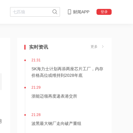
财闻APP
登录
21:36
内存价格高位或维持到2028年底！美股
三大指数高开，美光、博通、英特尔集
实时资讯
更多
体上涨
21:31
SK海力士计划再添两座芯片工厂，内存
价格高位或维持到2028年底
21:29
浙能迈领再度递表港交所
21:28
用
波黑最大钢厂走向破产重组