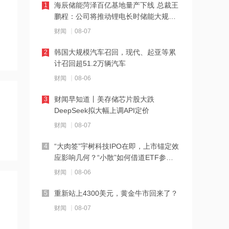
海辰储能菏泽百亿基地量产下线 总裁王
1
鹏程：公司将推动锂电长时储能大规模
21:23
交付
财闻
08-07
下周285.22亿元市值限售股解禁 陆家嘴
解禁71.1亿元居首
韩国大规模汽车召回，现代、起亚等累
2
计召回超51.2万辆汽车
21:20
财闻
08-06
中国再保险：何兴达董事任职资格获国
家金融监督管理总局核准
财闻早知道丨美存储芯片股大跌
3
DeepSeek拟大幅上调API定价
21:16
财闻
08-07
海川智能：公司自动衡器产品没有应用
于人形机器人或商业航天方向
“大肉签”宇树科技IPO在即，上市锚定效
4
应影响几何？“小散”如何借道ETF参
21:14
与？
财闻
08-06
南大光电：公司高纯磷烷产能为140吨/
年，可用于制备磷化铟
重新站上4300美元，黄金牛市回来了？
5
21:13
财闻
08-07
黑海无人机袭击致CPC石油装载量减少