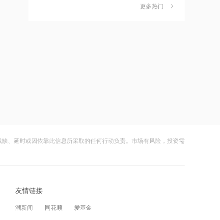
更多热门
茉莉奶白陷降薪罗生门，当事人称：公
21:12
6
司从未和员工进行协商
范式智能：附属公司就服务器及配件订
立售后回租协议
财闻
08-06
社保调仓路径曝光：减持6股、新进2
21:11
7
股、加仓2股
近10日58家A股公司获海外机构走访，
东鹏饮料以36家机构调研居榜首
财闻
08-06
海昌海洋公园再迎百亿大佬，资本为何
21:10
8
扎堆亏损主题乐园？
工业和信息化部新增配置P频段资源助
力应对极端天气
财闻
08-06
残缺、延时或因依靠此信息所采取的任何行动负责。市场有风险，投资需
大涨152%！哈啰、美团单车“好伙伴”登
21:09
9
陆A股
国际油价上涨，7月全球食品价格指数创
三年多来新高
财闻
08-06
友情链接
妖股出笼！爱丽家居一字涨停，达成10
21:08
10
连板
创力集团：高管郝龙拟减持公司股份不
潮新闻
同花顺
爱基金
超过9万股
财闻
08-06