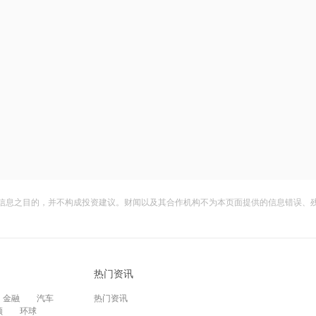
信息之目的，并不构成投资建议。财闻以及其合作机构不为本页面提供的信息错误、
热门资讯
金融
汽车
热门资讯
频
环球