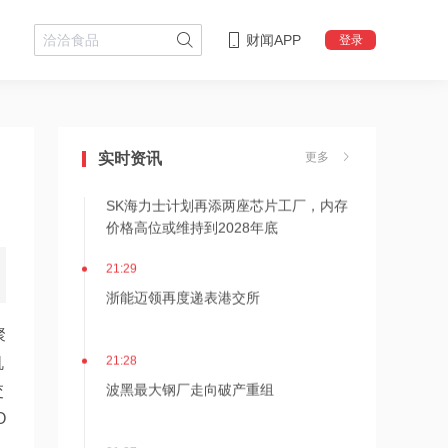
财闻APP
登录
21:36
内存价格高位或维持到2028年底！美股
三大指数高开，美光、博通、英特尔集
体上涨
实时资讯
更多
21:31
SK海力士计划再添两座芯片工厂，内存
价格高位或维持到2028年底
21:29
浙能迈领再度递表港交所
聚
21:28
机
波黑最大钢厂走向破产重组
交
O
21:27