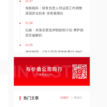
海新能科：财务负责人邓运因工作调整
原因辞去职务 张青素继任
21:26
以媒：未落实更迭伊朗政权计划 摩萨德
高官被解职
21:25
湖北能源：7月公司完成发电量37.89亿
千瓦时，同比减少12.66%
21:24
北京：非京籍家庭购房社保个税缴纳年
限下调为一年
21:23
美国重要数据出炉，美联储年底前加息
热门文章
日排行
周排行
概率仍超80%