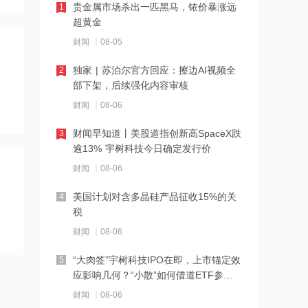
贵金属市场杀出一匹黑马，铱价暴涨远
21:23
1
超黄金
下周285.22亿元市值限售股解禁 陆家嘴
解禁71.1亿元居首
财闻
08-05
独家 | 苏泊尔官方回应：擦边AI视频全
21:20
2
部下架，后续强化内容审核
中国再保险：何兴达董事任职资格获国
家金融监督管理总局核准
财闻
08-06
财闻早知道丨美股道指创新高SpaceX跌
21:16
3
逾13% 宇树科技今日确定发行价
海川智能：公司自动衡器产品没有应用
于人形机器人或商业航天方向
财闻
08-06
美国计划对含多晶硅产品征收15%的关
21:14
4
税
南大光电：公司高纯磷烷产能为140吨/
年，可用于制备磷化铟
财闻
08-06
“大肉签”宇树科技IPO在即，上市锚定效
21:13
5
应影响几何？“小散”如何借道ETF参
黑海无人机袭击致CPC石油装载量减少
与？
五分之一
财闻
08-06