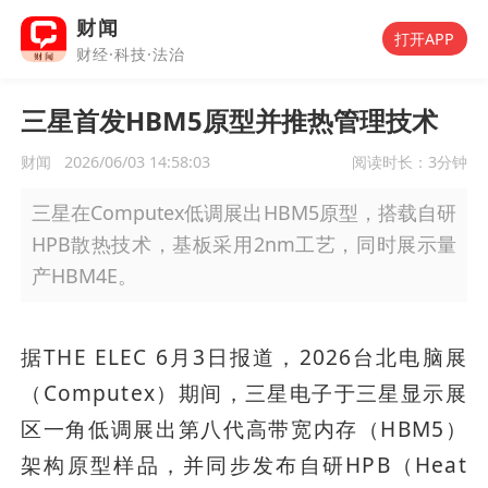
财闻
打开APP
财经·科技·法治
三星首发HBM5原型并推热管理技术
财闻
2026/06/03 14:58:03
阅读时长：
3分钟
三星在Computex低调展出HBM5原型，搭载自研
HPB散热技术，基板采用2nm工艺，同时展示量
产HBM4E。
据THE ELEC 6月3日报道，2026台北电脑展
（Computex）期间，三星电子于三星显示展
区一角低调展出第八代高带宽内存（HBM5）
架构原型样品，并同步发布自研HPB（Heat 