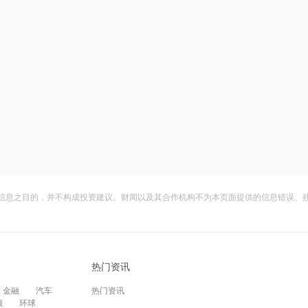
信息之目的，并不构成投资建议。财闻以及其合作机构不为本页面提供的信息错误、
热门资讯
金融
汽车
热门资讯
频
环球