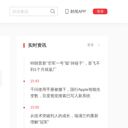
财闻APP
登录
15:49
摩尔线程：2026上半年营收17.36亿
元，已超2025全年
实时资讯
更多
15:47
特朗普新“空军一号”疑“掉链子”，首飞不
到1个月就返厂
15:43
千问使用手册被撤下，国行Apple智能生
变数，百度视觉搜索已写入新系统
15:00
从技术突破到人的成长，瑞浦兰钧重新
理解“冠军”