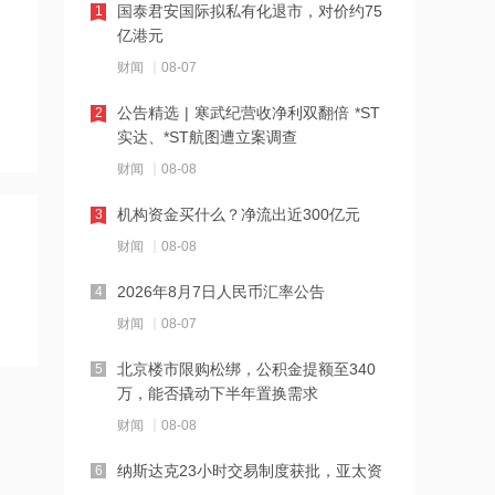
国泰君安国际拟私有化退市，对价约75
1
11:20
亿港元
胖东来生活广场店将关闭
财闻
08-07
公告精选 | 寒武纪营收净利双翻倍 *ST
2
11:08
实达、*ST航图遭立案调查
美国国防部被曝要求军工企业“大幅加
财闻
08-08
快”武器生产
机构资金买什么？净流出近300亿元
3
11:05
财闻
08-08
南铁停运多趟列车
2026年8月7日人民币汇率公告
4
财闻
08-07
10:45
“白海豚”逼近 福建将防台风应急响应提
北京楼市限购松绑，公积金提额至340
5
升至二级
万，能否撬动下半年置换需求
财闻
08-08
10:43
河南发布农田渍涝灾害风险预警
纳斯达克23小时交易制度获批，亚太资
6