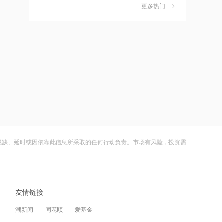
金迎时差红利，散户福音还是量化镰刀
更多热门
的狂欢？
财闻
08-08
10:42
拜登癌症恶化
中钨高新：股票连续三日涨幅偏离值超
7
20% 不存在应披露未披露事项
财闻
08-06
10:40
7月份我国CPI同比上涨0.5%
比亚迪：公司2026年半年度报告预约披
8
露时间为8月29日
财闻
08-05
2026-08-08 23:16
狂增7倍！SK海力士拟推出约710亿美元
8月电子布价格大涨！玻纤概念震荡走强
9
股东回报方案，HBM4出货引爆AI红利
国际复材涨超10%
残缺、延时或因依靠此信息所采取的任何行动负责。市场有风险，投资需
财闻
08-05
2026-08-08 23:12
Nansen创始人：比特币或已触及本轮周
从模型到应用，从投入到变现——AI办
10
期低点，未来不会再跌破6万美元
公开启商业正循环
友情链接
财闻
08-07
2026-08-08 23:12
潮新闻
同花顺
爱基金
伊朗：与阿曼“接近”达成协议但并不意