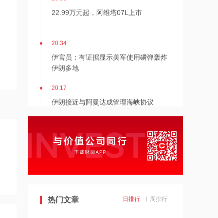
22.99万元起，阿维塔07L上市
20:34
伊官员：有证据显示美军使用磷弹轰炸
伊朗多地
20:17
伊朗接近与阿曼达成管理海峡协议
20:17
伯克希尔哈撒韦：2026年Q2归属于股
东净利润256.67亿美元
19:43
美国法院紧急叫停药明康德被列入军方
清单
热门文章
日排行
周排行