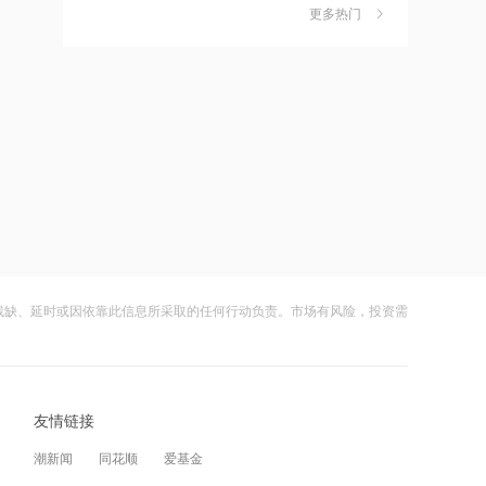
金迎时差红利，散户福音还是量化镰刀
更多热门
18:19
的狂欢？
财闻
08-08
上交所终止审核2笔债券项目，金额合计
30亿元
中钨高新：股票连续三日涨幅偏离值超
7
20% 不存在应披露未披露事项
18:18
财闻
08-06
星光股份中标龙星控股总部泛光工程项
目
比亚迪：公司2026年半年度报告预约披
8
露时间为8月29日
18:17
财闻
08-05
霍尔木兹海峡关闭致伊拉克石油出口骤
降75%
8月电子布价格大涨！玻纤概念震荡走强
9
国际复材涨超10%
残缺、延时或因依靠此信息所采取的任何行动负责。市场有风险，投资需
17:51
财闻
08-05
日本福岛第一核电站附属建筑发生火警
从模型到应用，从投入到变现——AI办
10
公开启商业正循环
17:48
友情链接
财闻
08-07
金科股份与重庆通用人工智能研究院达
潮新闻
同花顺
爱基金
成合作