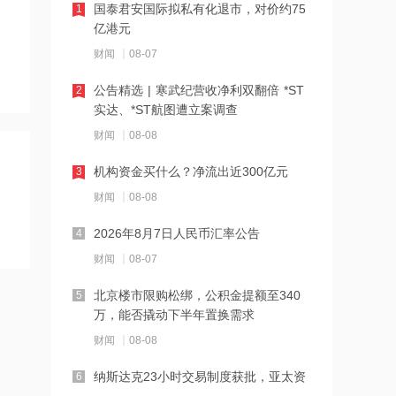
19:42
国泰君安国际拟私有化退市，对价约75
1
阿联酋称该国一船只在霍尔木兹海峡遭
亿港元
袭
财闻
08-07
19:41
公告精选 | 寒武纪营收净利双翻倍 *ST
2
泽连斯基：美国将每月向乌克兰提供“爱
实达、*ST航图遭立案调查
国者”拦截导弹
财闻
08-08
19:41
机构资金买什么？净流出近300亿元
3
2026年度总票房破240亿
财闻
08-08
2026年8月7日人民币汇率公告
4
18:28
财闻
08-07
伊朗革命卫队：重开海峡需美国接受伊
朗条件
北京楼市限购松绑，公积金提额至340
5
万，能否撬动下半年置换需求
18:20
财闻
08-08
张雪机车：成立小车手培育专项基金，
每年捐赠100万元
纳斯达克23小时交易制度获批，亚太资
6