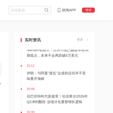
财闻APP
登录
23:16
狂增7倍！SK海力士拟推出约710亿美元
股东回报方案，HBM4出货引爆AI红利
实时资讯
更多
23:12
Nansen创始人：比特币或已触及本轮周
期低点，未来不会再跌破6万美元
23:12
伊朗：与阿曼“接近”达成协议但并不意
味重开海峡
P
20:49
后巴菲特时代新篇章！伯克希尔2026年
Q2净利翻倍 业绩分化重塑增长逻辑
20:35