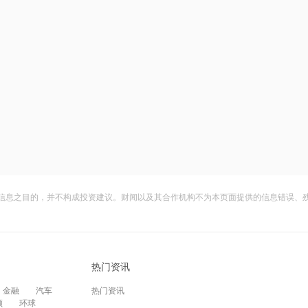
信息之目的，并不构成投资建议。财闻以及其合作机构不为本页面提供的信息错误、
热门资讯
金融
汽车
热门资讯
频
环球