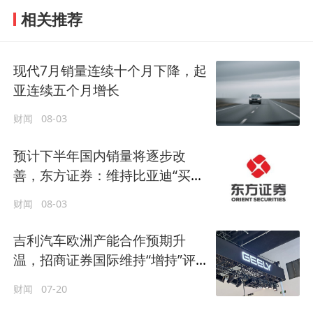
相关推荐
现代7月销量连续十个月下降，起
亚连续五个月增长
财闻
08-03
预计下半年国内销量将逐步改
善，东方证券：维持比亚迪“买
入”评级
财闻
08-03
吉利汽车欧洲产能合作预期升
温，招商证券国际维持“增持”评
级
财闻
07-20