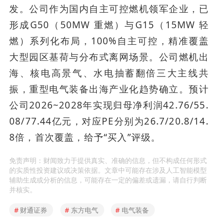
发。公司作为国内自主可控燃机领军企业，已
形成G50（50MW 重燃）与G15（15MW 轻
燃）系列化布局，100%自主可控，精准覆盖
大型园区基荷与分布式离网场景。公司燃机出
海、核电高景气、水电抽蓄翻倍三大主线共
振，重型电气装备出海产业化趋势确立。预计
公司2026~2028年实现归母净利润42.76/55.
08/77.44亿元，对应PE分别为26.7/20.8/14.
8倍，首次覆盖，给予“买入”评级。
免责声明：财闻致力于提供真实、准确的信息，但不构成任何形式
的实质性投资建议或决策依据。文章中可能存在涉及人工智能模型
辅助生成或分析的信息，可能存在一定的偏差或遗漏，请自行判断
并核实。
#
财通证券
#
东方电气
#
电气装备