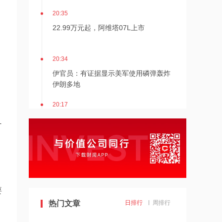
20:35
22.99万元起，阿维塔07L上市
20:34
伊官员：有证据显示美军使用磷弹轰炸
伊朗多地
20:17
伊朗接近与阿曼达成管理海峡协议
T
20:17
伯克希尔哈撒韦：2026年Q2归属于股
东净利润256.67亿美元
要
19:43
热门文章
日排行
周排行
美国法院紧急叫停药明康德被列入军方
清单