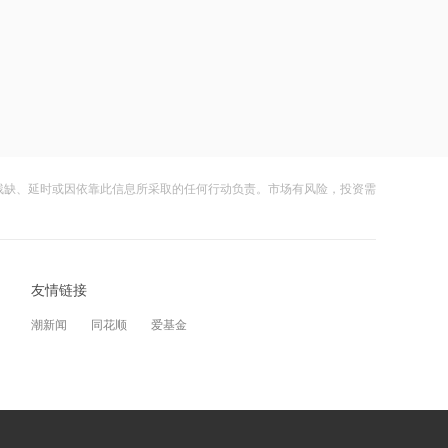
成合作
17:48
苹果Mac电脑Apple智能支持使用阿里千
问
23:16
狂增7倍！SK海力士拟推出约710亿美元
残缺、延时或因依靠此信息所采取的任何行动负责。市场有风险，投资需
股东回报方案，HBM4出货引爆AI红利
23:12
Nansen创始人：比特币或已触及本轮周
期低点，未来不会再跌破6万美元
友情链接
潮新闻
同花顺
爱基金
23:12
伊朗：与阿曼“接近”达成协议但并不意
味重开海峡
20:49