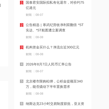
国泰君安国际拟私有化退市，对价约75
1
的
19:42
亿港元
阿联酋称该国一船只在霍尔木兹海峡遭
财闻
08-07
袭
公告精选 | 寒武纪营收净利双翻倍 *ST
2
19:41
实达、*ST航图遭立案调查
泽连斯基：美国将每月向乌克兰提供“爱
财闻
08-08
国者”拦截导弹
机构资金买什么？净流出近300亿元
3
19:41
财闻
08-08
2026年度总票房破240亿
2026年8月7日人民币汇率公告
4
财闻
08-07
18:28
北京楼市限购松绑，公积金提额至340
5
伊朗革命卫队：重开海峡需美国接受伊
万，能否撬动下半年置换需求
朗条件
财闻
08-08
18:20
纳斯达克23小时交易制度获批，亚太资
6
张雪机车：成立小车手培育专项基金，