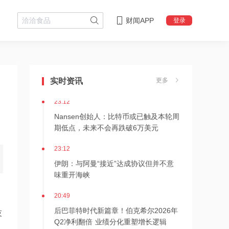
财闻APP
登录
23:16
狂增7倍！SK海力士拟推出约710亿美元
股东回报方案，HBM4出货引爆AI红利
实时资讯
更多
23:12
Nansen创始人：比特币或已触及本轮周
期低点，未来不会再跌破6万美元
23:12
伊朗：与阿曼“接近”达成协议但并不意
味重开海峡
20:49
后巴菲特时代新篇章！伯克希尔2026年
技
Q2净利翻倍 业绩分化重塑增长逻辑