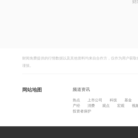
财
财闻免费提供的行情数据以及其他资料均来自合作方，仅作为用户获取
谨慎。
频道资讯
网站地图
热点
上市公司
科技
基金
产经
消费
观点
宏观
视
投资者保护