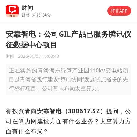
财闻
打开APP
财经·科技·法治
安靠智电：公司GIL产品已服务腾讯仪
征数据中心项目
财闻
2026/06/03 16:00:43
正在实施的青海海东绿算产业园110kV变电站项
目是青海省践行建设“算电协同”发展试点省份的先
行标杆项目。公司暂未布局太空算力。
有投资者向
安靠智电（300617.SZ）
提问，公
司在算力网建设方面有什么业务？太空算力方
面有什么布局？