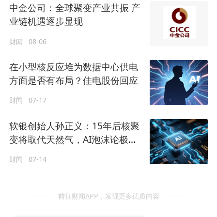
中金公司：全球聚变产业共振 产
业链机遇逐步显现
财闻
08-06
在小型核反应堆为数据中心供电
方面是否有布局？佳电股份回应
财闻
07-17
软银创始人孙正义：15年后核聚
变将取代天然气，AI泡沫论极其
愚蠢
财闻
07-14
前往财闻APP，发现更多优质内容