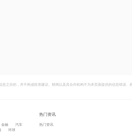
信息之目的，并不构成投资建议。财闻以及其合作机构不为本页面提供的信息错误、
热门资讯
金融
汽车
热门资讯
频
环球