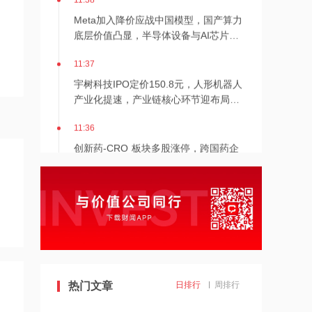
Meta加入降价应战中国模型，国产算力
底层价值凸显，半导体设备与AI芯片双
线受益
11:37
宇树科技IPO定价150.8元，人形机器人
产业化提速，产业链核心环节迎布局窗
口
11:36
创新药‑CRO 板块多股涨停，跨国药企
对外投资规模逼近去年全年七成
11:36
BD交易迈入平台大单兑现期，港股通医
药ETF易方达涨3.00%
11:35
创新药从卖故事转向数据与商业化兑
热门文章
日排行
周排行
现，生物科技ETF易方达涨3.08%