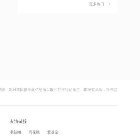
更多热门
11:29
茉莉奶白陷降薪罗生门，当事人称：公
6
司从未和员工进行协商
上半年盈利近亿+Token模式放量，机构
密集看多 迅策拉升涨近9%突破140港元
财闻
08-06
11:28
社保调仓路径曝光：减持6股、新进2
7
股、加仓2股
上半年收入增长并盈利 近期与国药集团
达成战略合作 和铂医药-B早盘涨超7%
财闻
08-06
11:26
海昌海洋公园再迎百亿大佬，资本为何
8
扎堆亏损主题乐园？
范敏退出携程关联公司，卸任法定代表
人、总经理
财闻
08-06
残缺、延时或因依靠此信息所采取的任何行动负责。市场有风险，投资需
11:25
大涨152%！哈啰、美团单车“好伙伴”登
9
陆A股
中国中煤成立新能源公司，含生物质能
技术服务业务
财闻
08-06
11:25
友情链接
妖股出笼！爱丽家居一字涨停，达成10
10
连板
塞力医疗等成立医疗科技公司，含体育
潮新闻
同花顺
爱基金
健康服务业务
财闻
08-06