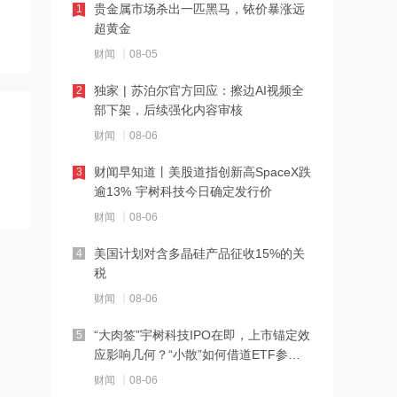
11:34
贵金属市场杀出一匹黑马，铱价暴涨远
1
超黄金
八大多晶硅企业签署反内卷公约，光伏
行业迈入制度化监管阶段，光伏ETF易
财闻
08-05
方达涨1.02%
11:33
独家 | 苏泊尔官方回应：擦边AI视频全
2
部下架，后续强化内容审核
创新药出海金额近千亿美元达去年两
倍，恒生生物科技ETF易方达涨3.00%
财闻
08-06
11:32
财闻早知道丨美股道指创新高SpaceX跌
3
逾13% 宇树科技今日确定发行价
头部药企业绩上调迎商业化兑现，港股
通医疗ETF华夏涨3.22%
财闻
08-06
11:31
美国计划对含多晶硅产品征收15%的关
4
税
公司拟收购福来瑞诚60%股权 加码新材
料领域 福莱特玻璃早盘涨超5%
财闻
08-06
11:30
“大肉签”宇树科技IPO在即，上市锚定效
5
应影响几何？“小散”如何借道ETF参
阿里视频大模型Wan3.0开启公测，
与？
让"万物皆可生视频"
财闻
08-06