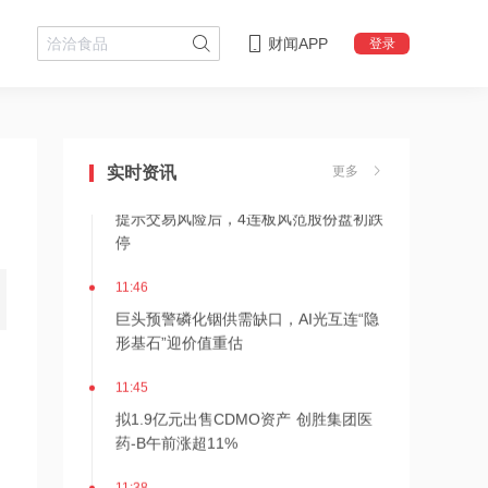
财闻APP
登录
11:56
OpenAI首款消费级硬件细节曝光：售价
超300美元、会说话的AI“甜甜圈”
实时资讯
更多
11:47
提示交易风险后，4连板风范股份盘初跌
停
11:46
巨头预警磷化铟供需缺口，AI光互连“隐
形基石”迎价值重估
11:45
拟1.9亿元出售CDMO资产 创胜集团医
药-B午前涨超11%
11:38