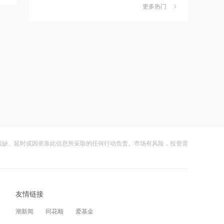
更多热门
茉莉奶白陷降薪罗生门，当事人称：公
6
20:10
司从未和员工进行协商
帝奥微：拟斥资3000万~6000万元回购
财闻
08-06
股份
社保调仓路径曝光：减持6股、新进2
7
20:10
股、加仓2股
中国稀土：上半年净利润同比增长
财闻
08-06
46.53%
海昌海洋公园再迎百亿大佬，资本为何
8
20:09
扎堆亏损主题乐园？
拉卡拉：上半年净利同比增191.67% 拟
财闻
08-06
10派2元
残缺、延时或因依靠此信息所采取的任何行动负责。市场有风险，投资需
大涨152%！哈啰、美团单车“好伙伴”登
9
20:09
陆A股
浙江世宝：拟定增募资不超13.94亿元
财闻
08-06
用于汽车线控转向系统等项目
友情链接
妖股出笼！爱丽家居一字涨停，达成10
10
20:08
连板
潮新闻
同花顺
爱基金
目前光器件市场供需是否仍紧张？长芯
财闻
08-06