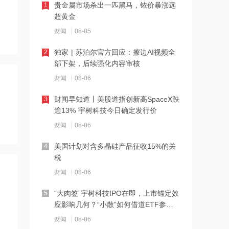
贵金属市场杀出一匹黑马，铱价暴涨远
1
20:15
超黄金
复星医药：盐酸多巴酚丁胺注射液获注
财闻
08-05
册批准
独家 | 苏泊尔官方回应：擦边AI视频全
2
20:14
部下架，后续强化内容审核
民调：半数美国人认为美军行动将破坏
财闻
08-06
中东稳定
财闻早知道丨美股道指创新高SpaceX跌
3
20:13
逾13% 宇树科技今日确定发行价
西班牙称捣毁地中海大型偷渡网络 78人
财闻
08-06
被捕
美国计划对含多晶硅产品征收15%的关
4
20:12
税
上半年国内居民出游人次34.63亿 出游
财闻
08-06
总花费3.21万亿元
“大肉签”宇树科技IPO在即，上市锚定效
5
20:11
应影响几何？“小散”如何借道ETF参
以黎会谈被迫结束 美方声称“进展积极”
与？
财闻
08-06