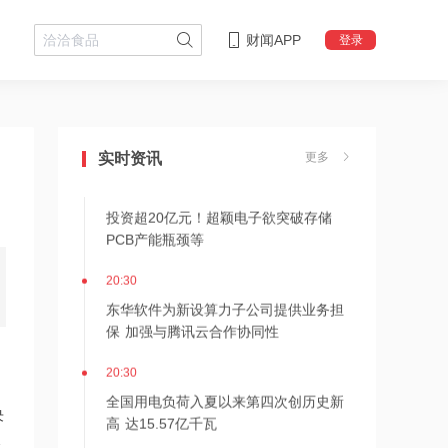
财闻APP
登录
20:35
美国7月非农意外爆冷，金银拉升、美股
指期货走高
实时资讯
更多
20:33
投资超20亿元！超颖电子欲突破存储
PCB产能瓶颈等
20:30
东华软件为新设算力子公司提供业务担
保 加强与腾讯云合作协同性
20:30
全国用电负荷入夏以来第四次创历史新
决
高 达15.57亿千瓦
影