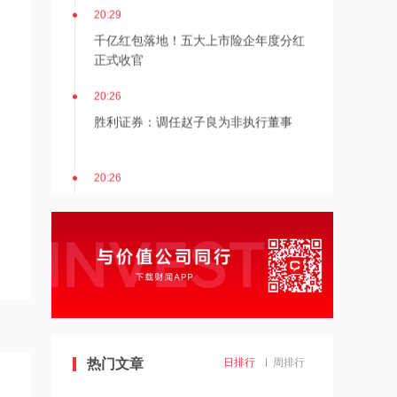
20:29
千亿红包落地！五大上市险企年度分红
正式收官
20:26
胜利证券：调任赵子良为非执行董事
20:26
国城矿业子公司拿下吉利子公司碳酸锂
十年供货协议
20:25
光模块龙头午后大跳水！超56亿元主力
资金撤离，小摩、高盛却大幅增持
20:23
震裕科技：发行可转债申请获证监会同
热门文章
日排行
周排行
意注册批复