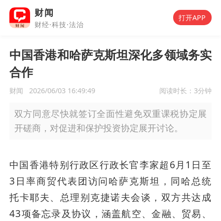
财闻
打开APP
财经·科技·法治
中国香港和哈萨克斯坦深化多领域务实
合作
财闻
2026/06/03 16:49:49
阅读时长：
3分钟
双方同意尽快就签订全面性避免双重课税协定展
开磋商，对促进和保护投资协定展开讨论。
中国香港特别行政区行政长官李家超6月1日至
3日率商贸代表团访问哈萨克斯坦，同哈总统
托卡耶夫、总理别克捷诺夫会谈，双方共达成
43项备忘录及协议，涵盖航空、金融、贸易、