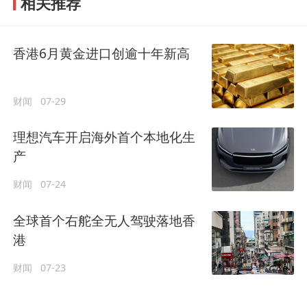
相关推荐
香港6月黄金进口创逾十年新高
财闻
07-29
理想汽车开启海外首个本地化生
产
财闻
07-24
全球首个右舵全无人驾驶落地香
港
财闻
07-23