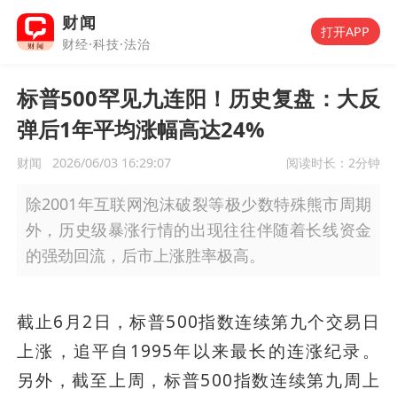
财闻
打开APP
财经·科技·法治
标普500罕见九连阳！历史复盘：大反
弹后1年平均涨幅高达24%
财闻
2026/06/03 16:29:07
阅读时长：
2分钟
除2001年互联网泡沫破裂等极少数特殊熊市周期
外，历史级暴涨行情的出现往往伴随着长线资金
的强劲回流，后市上涨胜率极高。
截止6月2日，标普500指数连续第九个交易日
上涨，追平自1995年以来最长的连涨纪录。
另外，截至上周，标普500指数连续第九周上