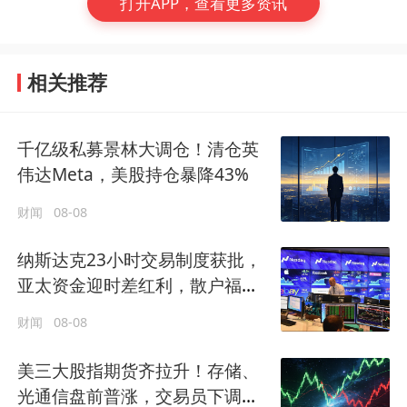
打开APP，查看更多资讯
相关推荐
千亿级私募景林大调仓！清仓英
伟达Meta，美股持仓暴降43%
财闻
08-08
纳斯达克23小时交易制度获批，
亚太资金迎时差红利，散户福音
还是量化镰刀的狂欢？
财闻
08-08
美三大股指期货齐拉升！存储、
光通信盘前普涨，交易员下调美