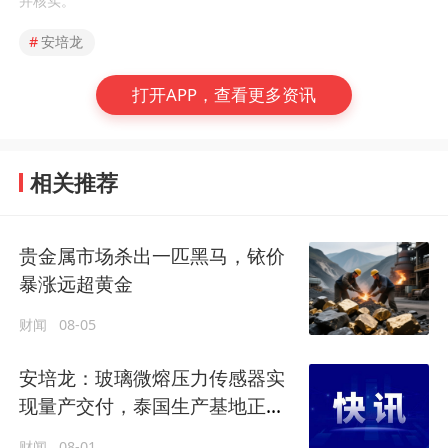
并核实。
#
安培龙
打开APP，查看更多资讯
相关推荐
贵金属市场杀出一匹黑马，铱价
暴涨远超黄金
财闻
08-05
安培龙：玻璃微熔压力传感器实
现量产交付，泰国生产基地正式
投产启用
财闻
08-01