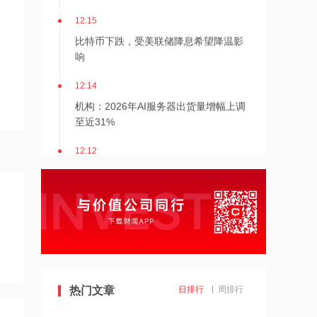
12:15
比特币下跌，受美联储降息希望降温影
响
12:14
机构：2026年AI服务器出货量增幅上调
至近31%
12:12
齐心集团中选长安汽车电子商城项目
12:12
金河生物：向特定对象发行股票获证监
会同意注册批复
12:11
热门文章
日排行
周排行
东方锆业：向特定对象发行股票申请获
深交所受理