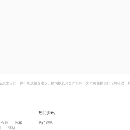
信息之目的，并不构成投资建议。财闻以及其合作机构不为本页面提供的信息错误、
热门资讯
金融
汽车
热门资讯
频
环球