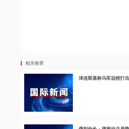
相关推荐
泽连斯基称乌军远程打
俄副外长：德推动乌局