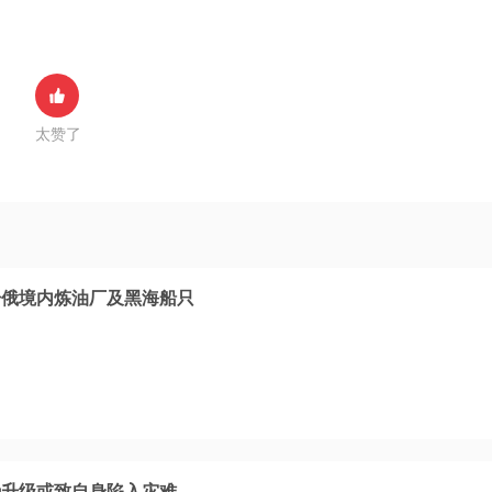
太赞了
击俄境内炼油厂及黑海船只
势升级或致自身陷入灾难