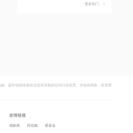
公司内幕消息的收购公告
更多热门
茉莉奶白陷降薪罗生门，当事人称：公
6
司从未和员工进行协商
12:05
财闻
08-06
AI制药商业化兑现能力逐步凸显 剂泰科
技-P大涨超7%领跑
社保调仓路径曝光：减持6股、新进2
7
股、加仓2股
12:04
财闻
08-06
中期维度首次实现大规模盈利 荣昌生物
午前涨超5%
海昌海洋公园再迎百亿大佬，资本为何
8
扎堆亏损主题乐园？
12:02
财闻
08-06
罗曼股份新设子公司，含AI及物联网相
关业务
残缺、延时或因依靠此信息所采取的任何行动负责。市场有风险，投资需
大涨152%！哈啰、美团单车“好伙伴”登
9
陆A股
12:01
财闻
08-06
中巨芯收购沧州知止安行化工公司，成
控股方
友情链接
妖股出笼！爱丽家居一字涨停，达成10
10
连板
12:00
潮新闻
同花顺
爱基金
财闻
08-06
市北高新、东方证券等成立私募投资基