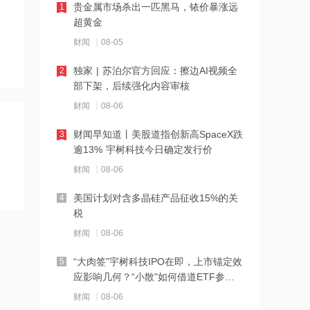
贵金属市场杀出一匹黑马，铱价暴涨远
1
超黄金
12:11
财闻
08-05
SpaceX股票解禁竟是入场点？大摩坚称
该股明年中目标价为300美元
独家 | 苏泊尔官方回应：擦边AI视频全
2
部下架，后续强化内容审核
12:10
财闻
08-06
公司Obi项目全部产线已正式进入满产运
营阶段 力勤资源午前涨超3%
财闻早知道丨美股道指创新高SpaceX跌
3
逾13% 宇树科技今日确定发行价
12:09
财闻
08-06
7月风机招标显著回暖 出口保持较高景
气度 金风科技涨超7%
美国计划对含多晶硅产品征收15%的关
4
税
12:07
财闻
08-06
港股三大指数转涨，半导体、PCB概念
股强势反弹
“大肉签”宇树科技IPO在即，上市锚定效
5
应影响几何？“小散”如何借道ETF参
12:06
与？
财闻
08-06
通天酒业8月7日起短暂停牌 待刊发构成