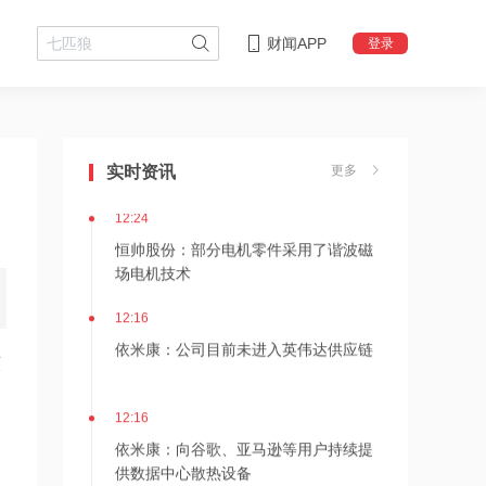
财闻APP
登录
12:24
神火股份：新疆神火铝水转化率已
100%，云南神火铝水转化率约90%
实时资讯
更多
12:24
恒帅股份：部分电机零件采用了谐波磁
场电机技术
12:16
依米康：公司目前未进入英伟达供应链
该
12:16
依米康：向谷歌、亚马逊等用户持续提
供数据中心散热设备