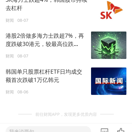
去杠杆
财闻
08-07
港股2倍做多海力士跌超7%，再
度跌破30港元，较最高位跌
85%！
财闻
08-07
韩国单只股票杠杆ETF日均成交
额首次跌破1万亿韩元
财闻
08-06
前往财闻APP，发现更多优质内容
我来说两句......