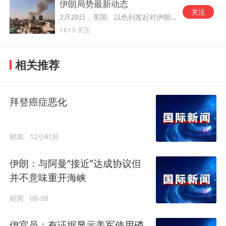
伊朗局势最新动态
关注
2月28日，美国、以色列发起对伊朗的军事打击。
1619 关注
相关推荐
拜登癌症恶化
财闻
12小时前
伊朗：与阿曼“接近”达成协议但
并不意味重开海峡
财闻
08-08
伊官员：有证据显示美军使用磷