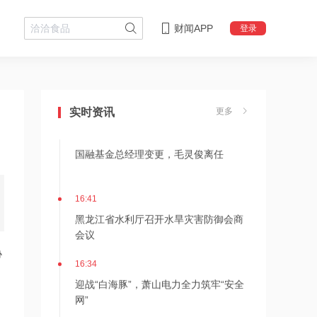
财闻APP
登录
18:08
摩尔线程上半年营收大幅增长
147.42%，超2025年全年
实时资讯
更多
17:08
国融基金总经理变更，毛灵俊离任
16:41
黑龙江省水利厅召开水旱灾害防御会商
会议
协
16:34
迎战“白海豚”，萧山电力全力筑牢“安全
网”