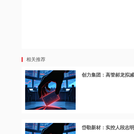
相关推荐
创力集团：高管郝龙拟减
岱勒新材：实控人段志