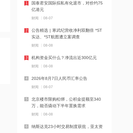
国泰君安国际拟私有化退市，对价约75
1
16:23
亿港元
中国黄金溯源金条可扫码回购 无需熔毁
财闻
08-07
检测
公告精选 | 寒武纪营收净利双翻倍 *ST
2
16:23
实达、*ST航图遭立案调查
中小银行跟进“返场”5年期大额存单
财闻
08-08
机构资金买什么？净流出近300亿元
3
16:22
财闻
08-08
宇树科技举行科创板IPO网上路演，发
行价150.80元/股
2026年8月7日人民币汇率公告
4
财闻
08-07
16:22
税务总局：对境外保险收益征税并非新
北京楼市限购松绑，公积金提额至340
5
政策
万，能否撬动下半年置换需求
财闻
08-08
16:14
万联证券拿下长安基金控股权
纳斯达克23小时交易制度获批，亚太资
6