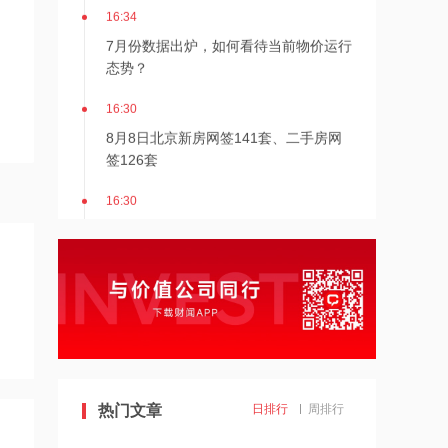
16:34
7月份数据出炉，如何看待当前物价运行
态势？
16:30
8月8日北京新房网签141套、二手房网
签126套
16:30
北京发布楼市新政
16:27
7月多家明星量化私募产品跌超20%
16:27
千亿级私募基金巨头景林资产清仓英伟
热门文章
日排行
周排行
达