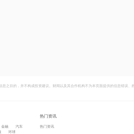
信息之目的，并不构成投资建议。财闻以及其合作机构不为本页面提供的信息错误、
热门资讯
金融
汽车
热门资讯
频
环球