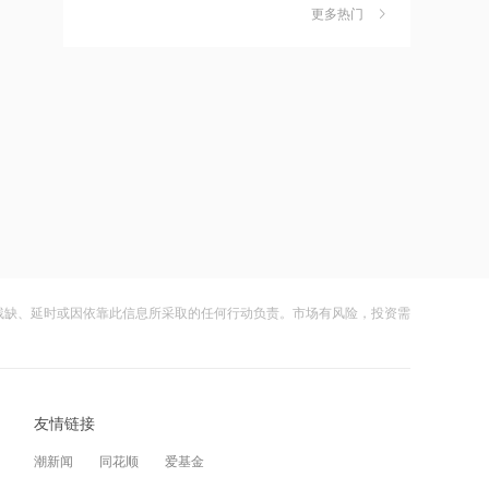
金迎时差红利，散户福音还是量化镰刀
更多热门
的狂欢？
财闻
08-08
15:49
摩尔线程：2026上半年营收17.36亿
中钨高新：股票连续三日涨幅偏离值超
7
元，已超2025全年
20% 不存在应披露未披露事项
财闻
08-06
15:47
特朗普新“空军一号”疑“掉链子”，首飞不
比亚迪：公司2026年半年度报告预约披
8
到1个月就返厂
露时间为8月29日
财闻
08-05
15:43
千问使用手册被撤下，国行Apple智能生
8月电子布价格大涨！玻纤概念震荡走强
9
变数，百度视觉搜索已写入新系统
国际复材涨超10%
残缺、延时或因依靠此信息所采取的任何行动负责。市场有风险，投资需
财闻
08-05
15:00
从技术突破到人的成长，瑞浦兰钧重新
从模型到应用，从投入到变现——AI办
10
理解“冠军”
公开启商业正循环
友情链接
财闻
08-07
12:41
潮新闻
同花顺
爱基金
高市早苗再度对“无核三原则”含糊表态