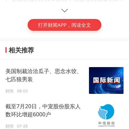
7%，而自有品牌创收3.5亿元，占总收入比重
为34.3%。
打开财闻APP，阅读全文
总体业绩显示，2023年至2025年，福贝宠物
营业收入分别为10.46亿元、10.33亿元、10.
相关推荐
20亿元；净利润分别为1.64亿元、1.64亿
元、9823万元。公司整体业绩增长遇到瓶
美国制裁洽洽瓜子、思念水饺、
颈，尤其是2025年，公司净利润下降幅度近4
(编辑：曾思怡)
七匹狼男装
0%。
#
福贝宠物
#
中宠股份
#
宠物食品
财闻
08-03
对于2025年业绩的下滑，福贝宠物表示，
主
刘艳爽
作者
发文153篇
要系新投产工厂折旧、新产品打样消耗的原材
截至7月20日，中宠股份股东人
关注大消费话题，以及所有与财经有关的热点。
数环比增超6000户
料成本上升，以及加大线上流量投放和品牌推
liuyanshuang@mycaiwen.com
广导致的营销费用增加。
lysjournalist
财闻
07-28