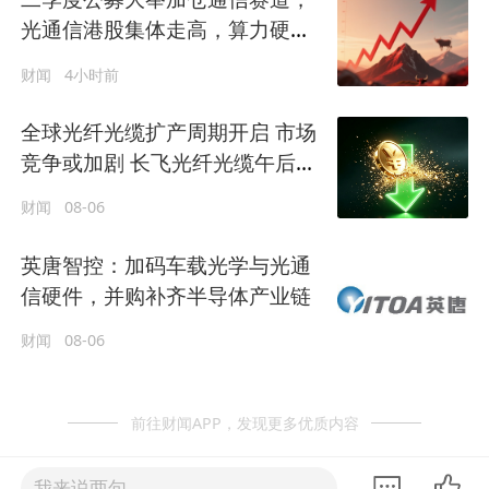
光通信港股集体走高，算力硬件
景气延续
财闻
4小时前
全球光纤光缆扩产周期开启 市场
竞争或加剧 长飞光纤光缆午后跌
超5%
财闻
08-06
英唐智控：加码车载光学与光通
信硬件，并购补齐半导体产业链
财闻
08-06
前往财闻APP，发现更多优质内容
我来说两句......