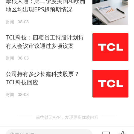
摩根大通：第二季度美国和欧洲
地区均出现EPS超预期情况
财闻
08-08
TCL科技：四项员工持股计划持
有人会议审议通过多项议案
财闻
08-03
公司持有多少长鑫科技股票？
TCL科技回应
财闻
08-03
前往财闻APP，发现更多优质内容