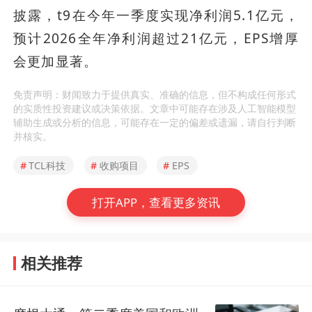
披露，t9在今年一季度实现净利润5.1亿元，
预计2026全年净利润超过21亿元，EPS增厚
会更加显著。
免责声明：财闻致力于提供真实、准确的信息，但不构成任何形式
的实质性投资建议或决策依据。文章中可能存在涉及人工智能模型
辅助生成或分析的信息，可能存在一定的偏差或遗漏，请自行判断
并核实。
#
TCL科技
#
收购项目
#
EPS
打开APP，查看更多资讯
相关推荐