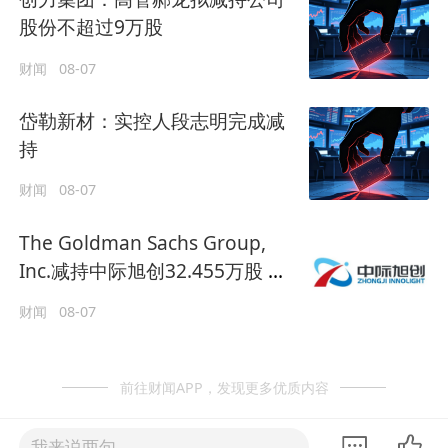
股份不超过9万股
财闻
08-07
岱勒新材：实控人段志明完成减
持
财闻
08-07
The Goldman Sachs Group,
Inc.减持中际旭创32.455万股 每
股作价约1084.87港元
财闻
08-07
前往财闻APP，发现更多优质内容
我来说两句......