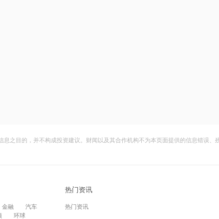
信息之目的，并不构成投资建议。财闻以及其合作机构不为本页面提供的信息错误、
热门资讯
金融
汽车
热门资讯
频
环球