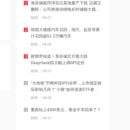
板相关ETF
海辰储能菏泽百亿基地量产下线 总裁王
1
鹏程：公司将推动锂电长时储能大规模
10:34
交付
财闻
08-07
北京购房政策调整！非京籍家庭购房社
保个税缴纳年限下调为一年
韩国大规模汽车召回，现代、起亚等累
2
计召回超51.2万辆汽车
10:33
财闻
08-06
宇树科技王兴兴：人形机器人距离工业
场景规模化部署仍需时间
财闻早知道丨美存储芯片股大跌
3
DeepSeek拟大幅上调API定价
10:32
财闻
08-07
河南1~7月房地产企业销售业绩TOP20
出炉
“大肉签”宇树科技IPO在即，上市锚定效
4
应影响几何？“小散”如何借道ETF参
10:31
与？
财闻
08-06
多家银行力推“打新”理财产品 低门槛轻
松参与新股投资
重新站上4300美元，黄金牛市回来了？
5
财闻
08-07
10:27
英伟达豪掷30亿美元支持AI电力，