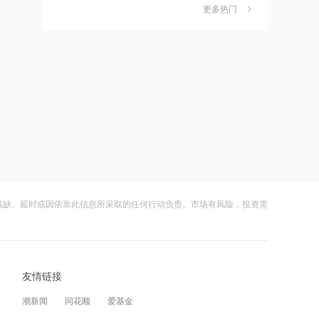
独家丨韩媒曝维信诺合肥产线良率仅三
6
OpenAI、甲骨文背后的“卖水人”曝光！
更多热门
四成？公司回应：设备还在安装中，谈
何良率
财闻
08-07
10:23
禁止“抱团”抬价！东北明确新能源集中
美国计划对含多晶硅产品征收15%的关
7
报价仅限同省同集团
税
财闻
08-06
10:15
星环聚能完成8.8亿元融资 持续推进聚
成功“逃顶”的两只翻倍基，宣布限购
8
变能源工程化
财闻
08-07
10:14
云南锗业4连板，磷化铟赛道活跃，多家
9
纳斯达克23小时交易制度获批，亚太资
上市公司紧急澄清相关业务
残缺、延时或因依靠此信息所采取的任何行动负责。市场有风险，投资需
金迎时差红利，散户福音还是量化镰刀
财闻
08-07
的狂欢？
09:46
财闻早知道丨美股道指创新高SpaceX跌
10
内幕交易遭“没一罚三”！合计罚没超
逾13% 宇树科技今日确定发行价
1479万，有人靠朋友消息炒股
友情链接
财闻
08-06
09:41
潮新闻
同花顺
爱基金