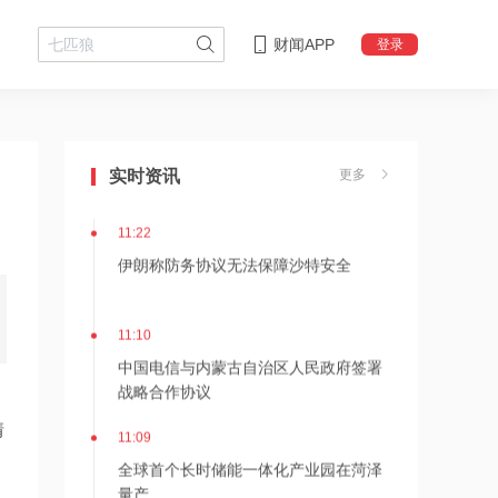
财闻APP
登录
11:24
估值近500亿！AI数据中心巨头Switch秘
实时资讯
更多
密递表，最早11月登陆美股
11:22
伊朗称防务协议无法保障沙特安全
11:10
中国电信与内蒙古自治区人民政府签署
战略合作协议
情
11:09
全球首个长时储能一体化产业园在菏泽
量产