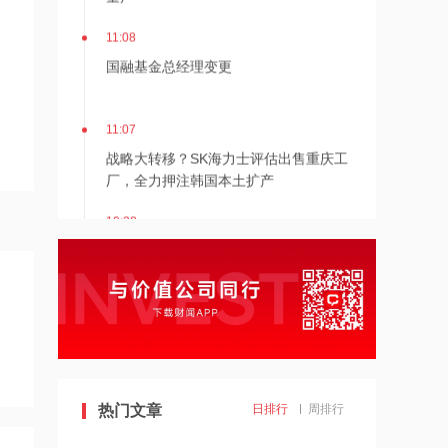
11:08
国融基金总经理变更
11:07
战略大转移？SK海力士评估出售重庆工
厂，全力押注韩国本土扩产
10:38
宁波机场即将停航，江浙沪一带受台
风“白海豚”影响航班取消率高
10:37
伊朗总统称与美谈判过程中从未让步
10:36
热门文章
日排行
周排行
首批16家基金公司出手！上报两大创业