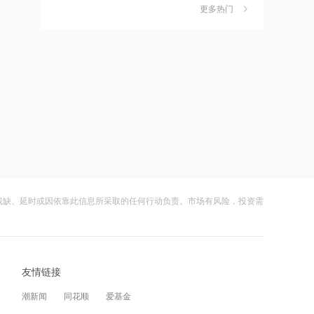
独家丨韩媒曝维信诺合肥产线良率仅三
6
更多热门
四成？公司回应：设备还在安装中，谈
21:12
何良率
财闻
08-07
范式智能：附属公司就服务器及配件订
立售后回租协议
美国计划对含多晶硅产品征收15%的关
7
税
21:11
财闻
08-06
近10日58家A股公司获海外机构走访，
东鹏饮料以36家机构调研居榜首
成功“逃顶”的两只翻倍基，宣布限购
8
财闻
08-07
21:10
工业和信息化部新增配置P频段资源助
云南锗业4连板，磷化铟赛道活跃，多家
9
力应对极端天气
上市公司紧急澄清相关业务
残缺、延时或因依靠此信息所采取的任何行动负责。市场有风险，投资需
财闻
08-07
21:09
国际油价上涨，7月全球食品价格指数创
财闻早知道丨美股道指创新高SpaceX跌
10
三年多来新高
逾13% 宇树科技今日确定发行价
友情链接
财闻
08-06
21:08
潮新闻
同花顺
爱基金
创力集团：高管郝龙拟减持公司股份不