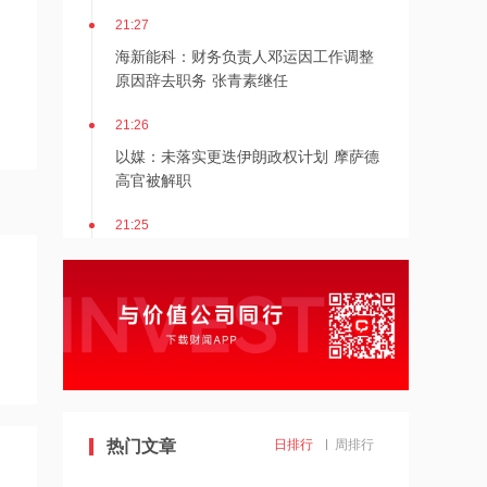
21:27
海新能科：财务负责人邓运因工作调整
原因辞去职务 张青素继任
21:26
以媒：未落实更迭伊朗政权计划 摩萨德
高官被解职
21:25
湖北能源：7月公司完成发电量37.89亿
千瓦时，同比减少12.66%
21:24
北京：非京籍家庭购房社保个税缴纳年
限下调为一年
21:23
热门文章
日排行
周排行
美国重要数据出炉，美联储年底前加息
概率仍超80%