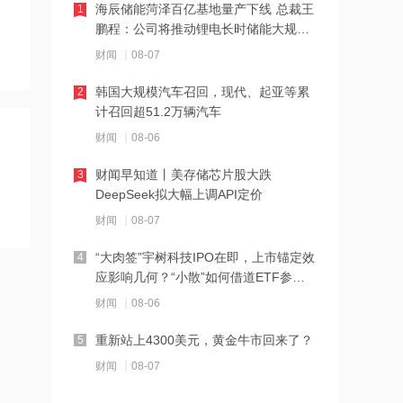
海辰储能菏泽百亿基地量产下线 总裁王
1
21:23
鹏程：公司将推动锂电长时储能大规模
交付
下周285.22亿元市值限售股解禁 陆家嘴
财闻
08-07
解禁71.1亿元居首
韩国大规模汽车召回，现代、起亚等累
2
21:20
计召回超51.2万辆汽车
中国再保险：何兴达董事任职资格获国
财闻
08-06
家金融监督管理总局核准
财闻早知道丨美存储芯片股大跌
3
21:16
DeepSeek拟大幅上调API定价
海川智能：公司自动衡器产品没有应用
财闻
08-07
于人形机器人或商业航天方向
“大肉签”宇树科技IPO在即，上市锚定效
4
21:14
应影响几何？“小散”如何借道ETF参
与？
南大光电：公司高纯磷烷产能为140吨/
财闻
08-06
年，可用于制备磷化铟
重新站上4300美元，黄金牛市回来了？
5
21:13
财闻
08-07
黑海无人机袭击致CPC石油装载量减少
五分之一