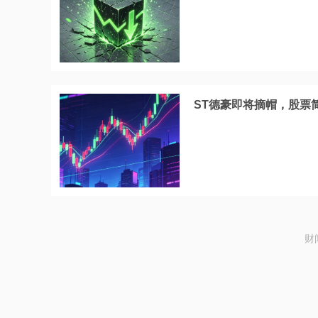
ST德豪即将摘帽，股票
财