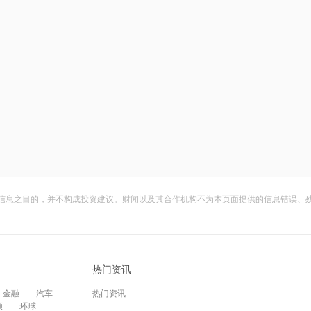
信息之目的，并不构成投资建议。财闻以及其合作机构不为本页面提供的信息错误、
热门资讯
金融
汽车
热门资讯
频
环球