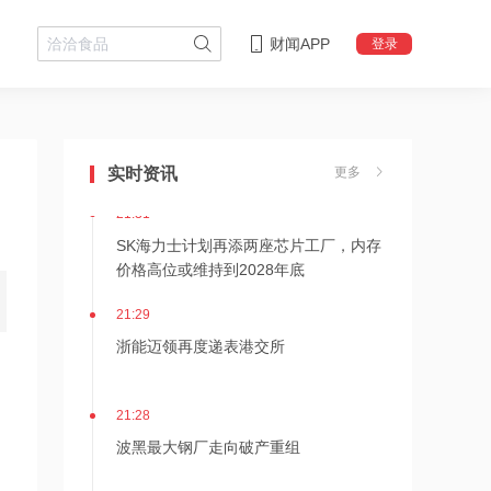
财闻APP
登录
21:36
内存价格高位或维持到2028年底！美股
三大指数高开，美光、博通、英特尔集
实时资讯
更多
体上涨
21:31
SK海力士计划再添两座芯片工厂，内存
价格高位或维持到2028年底
21:29
浙能迈领再度递表港交所
21:28
波黑最大钢厂走向破产重组