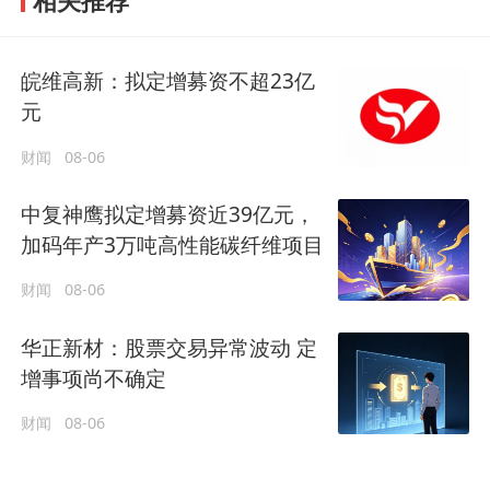
相关推荐
皖维高新：拟定增募资不超23亿
元
财闻
08-06
中复神鹰拟定增募资近39亿元，
加码年产3万吨高性能碳纤维项目
财闻
08-06
华正新材：股票交易异常波动 定
增事项尚不确定
财闻
08-06