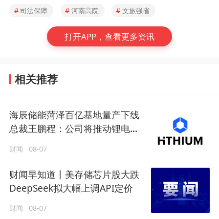
#
司法保障
#
河南高院
#
文旅强省
打开APP，查看更多资讯
相关推荐
海辰储能菏泽百亿基地量产下线
总裁王鹏程：公司将推动锂电长
时储能大规模交付
财闻
08-07
财闻早知道丨美存储芯片股大跌
DeepSeek拟大幅上调API定价
财闻
08-07