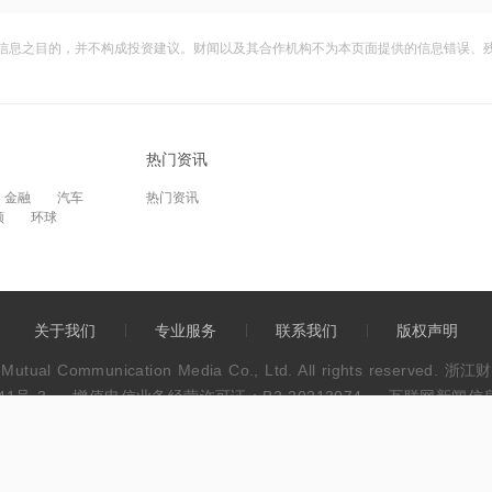
信息之目的，并不构成投资建议。财闻以及其合作机构不为本页面提供的信息错误、
热门资讯
金融
汽车
热门资讯
频
环球
关于我们
专业服务
联系我们
版权声明
wen Mutual Communication Media Co., Ltd. All rights res
41号-3
增值电信业务经营许可证：B2-20213074
互联网新闻信息服
违法和不良信息举报电话：0571-86113889
不良信息举报