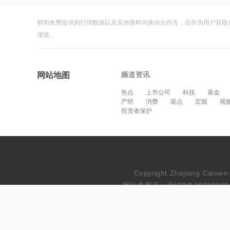
财闻免费提供的行情数据以及其他资料均来自合作方，仅作为用户获取
谨慎。
频道资讯
网站地图
热点
上市公司
科技
基金
产经
消费
观点
宏观
视
投资者保护
Copyright Zhejiang Cai
网站备案号：浙ICP备20230209