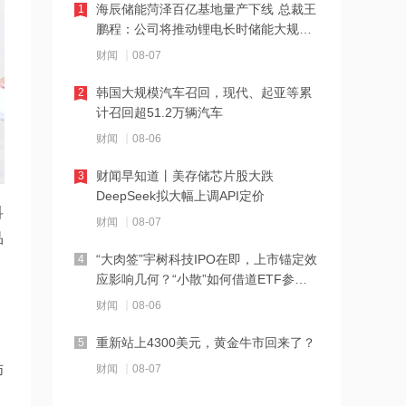
海辰储能菏泽百亿基地量产下线 总裁王
1
21:23
鹏程：公司将推动锂电长时储能大规模
下周285.22亿元市值限售股解禁 陆家嘴
交付
财闻
08-07
解禁71.1亿元居首
韩国大规模汽车召回，现代、起亚等累
2
21:20
计召回超51.2万辆汽车
中国再保险：何兴达董事任职资格获国
财闻
08-06
家金融监督管理总局核准
财闻早知道丨美存储芯片股大跌
3
21:16
DeepSeek拟大幅上调API定价
科
海川智能：公司自动衡器产品没有应用
财闻
08-07
于人形机器人或商业航天方向
品
“大肉签”宇树科技IPO在即，上市锚定效
4
21:14
应影响几何？“小散”如何借道ETF参
南大光电：公司高纯磷烷产能为140吨/
与？
财闻
08-06
年，可用于制备磷化铟
重新站上4300美元，黄金牛市回来了？
5
21:13
财闻
08-07
师
黑海无人机袭击致CPC石油装载量减少
五分之一