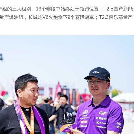
产组的三大组别、13个赛段中始终处于领跑位置：T2.E量产新能
2.1量产燃油组，长城炮V6火炮拿下9个赛段冠军；T2.3俱乐部量产