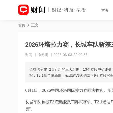
首页
正文
首页
2026环塔拉力赛，长城车队斩
财闻
撒元明
2026-06-03 22:00:36
长城汽车在T2量产组的三大组别、13个赛段中始终处于领
军；T2.1量产燃油组，长城炮V6火炮拿下9个赛段冠
6月1日，2026中国环塔国际拉力赛圆满收官。历
长城车队包揽T2.E新能源厂商杯冠军、T2.1燃
贯”。