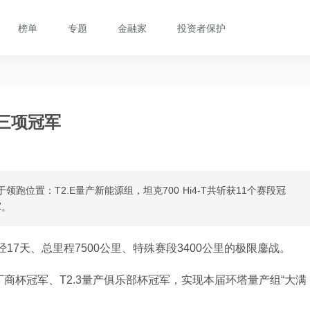
榜单
专题
金融家
投资者保护
获三项冠军
跑位置：T2.E量产新能源组，坦克700 Hi4-T共斩获11个赛段冠
军。
经17天、总里程7500公里、特殊赛段3400公里的极限鏖战。
油厂商杯冠军、T2.3量产俱乐部杯冠军，实现本届环塔量产组“大满