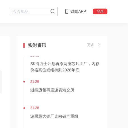
财闻APP
登录
21:36
内存价格高位或维持到2028年底！美股
三大指数高开，美光、博通、英特尔集
实时资讯
更多
体上涨
21:31
SK海力士计划再添两座芯片工厂，内存
价格高位或维持到2028年底
21:29
浙能迈领再度递表港交所
21:28
波黑最大钢厂走向破产重组