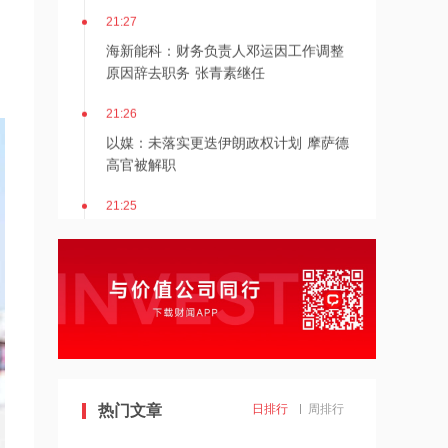
21:27
海新能科：财务负责人邓运因工作调整
原因辞去职务 张青素继任
21:26
以媒：未落实更迭伊朗政权计划 摩萨德
高官被解职
21:25
湖北能源：7月公司完成发电量37.89亿
千瓦时，同比减少12.66%
21:24
北京：非京籍家庭购房社保个税缴纳年
限下调为一年
21:23
美国重要数据出炉，美联储年底前加息
热门文章
日排行
周排行
概率仍超80%