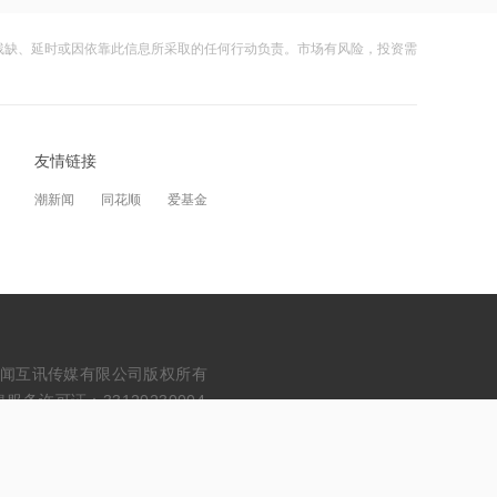
美国重要数据出炉，美联储年底前加息
概率仍超80%
残缺、延时或因依靠此信息所采取的任何行动负责。市场有风险，投资需
21:23
下周285.22亿元市值限售股解禁 陆家嘴
解禁71.1亿元居首
友情链接
21:20
潮新闻
同花顺
爱基金
中国再保险：何兴达董事任职资格获国
家金融监督管理总局核准
21:16
海川智能：公司自动衡器产品没有应用
于人形机器人或商业航天方向
erved. 浙江财闻互讯传媒有限公司版权所有
21:14
务许可证：33120230004
南大光电：公司高纯磷烷产能为140吨/
年，可用于制备磷化铟
21:13