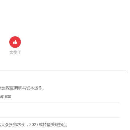
太赞了
聚焦深度调研与资本运作。
s61630
大众换帅求变，2027成转型关键拐点