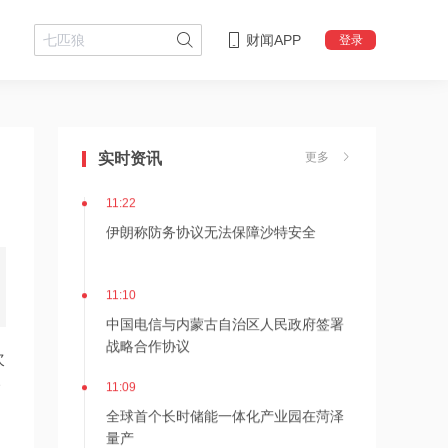
财闻APP
登录
11:24
估值近500亿！AI数据中心巨头Switch秘
密递表，最早11月登陆美股
实时资讯
更多
11:22
伊朗称防务协议无法保障沙特安全
11:10
中国电信与内蒙古自治区人民政府签署
战略合作协议
次
11:09
价
全球首个长时储能一体化产业园在菏泽
量产