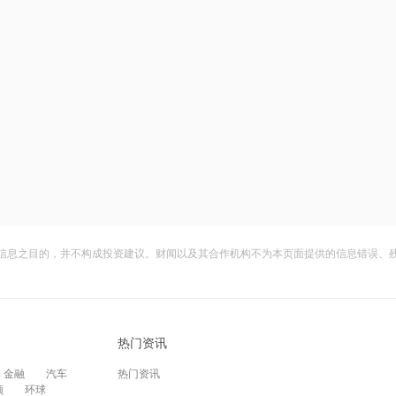
信息之目的，并不构成投资建议。财闻以及其合作机构不为本页面提供的信息错误、
热门资讯
金融
汽车
热门资讯
频
环球