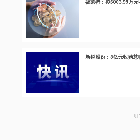
福莱特：拟6003.99
新锐股份：8亿元收购慧
财