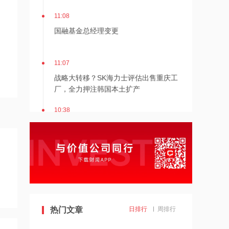
11:08
国融基金总经理变更
11:07
战略大转移？SK海力士评估出售重庆工
厂，全力押注韩国本土扩产
10:38
宁波机场即将停航，江浙沪一带受台
风“白海豚”影响航班取消率高
10:37
伊朗总统称与美谈判过程中从未让步
10:36
热门文章
日排行
周排行
首批16家基金公司出手！上报两大创业
板相关ETF