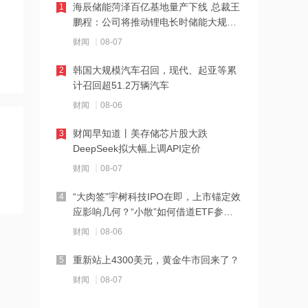
海辰储能菏泽百亿基地量产下线 总裁王
1
鹏程：公司将推动锂电长时储能大规模
10:34
交付
财闻
08-07
北京购房政策调整！非京籍家庭购房社
保个税缴纳年限下调为一年
韩国大规模汽车召回，现代、起亚等累
2
计召回超51.2万辆汽车
10:33
财闻
08-06
宇树科技王兴兴：人形机器人距离工业
场景规模化部署仍需时间
财闻早知道丨美存储芯片股大跌
3
DeepSeek拟大幅上调API定价
10:32
财闻
08-07
河南1~7月房地产企业销售业绩TOP20
出炉
“大肉签”宇树科技IPO在即，上市锚定效
4
应影响几何？“小散”如何借道ETF参
10:31
与？
财闻
08-06
多家银行力推“打新”理财产品 低门槛轻
松参与新股投资
重新站上4300美元，黄金牛市回来了？
5
10:27
财闻
08-07
英伟达豪掷30亿美元支持AI电力，