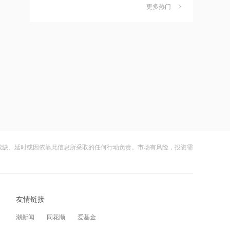
独家丨韩媒曝维信诺合肥产线良率仅三
6
OpenAI、甲骨文背后的“卖水人”曝光！
更多热门
四成？公司回应：设备还在安装中，谈
何良率
10:23
财闻
08-07
禁止“抱团”抬价！东北明确新能源集中
美国计划对含多晶硅产品征收15%的关
7
报价仅限同省同集团
税
10:15
财闻
08-06
星环聚能完成8.8亿元融资 持续推进聚
成功“逃顶”的两只翻倍基，宣布限购
8
变能源工程化
财闻
08-07
10:14
云南锗业4连板，磷化铟赛道活跃，多家
9
纳斯达克23小时交易制度获批，亚太资
上市公司紧急澄清相关业务
金迎时差红利，散户福音还是量化镰刀
残缺、延时或因依靠此信息所采取的任何行动负责。市场有风险，投资需
的狂欢？
财闻
08-07
09:46
财闻早知道丨美股道指创新高SpaceX跌
10
内幕交易遭“没一罚三”！合计罚没超
逾13% 宇树科技今日确定发行价
1479万，有人靠朋友消息炒股
友情链接
财闻
08-06
09:41
潮新闻
同花顺
爱基金
济南再发5000万汽车购新补贴，8月20