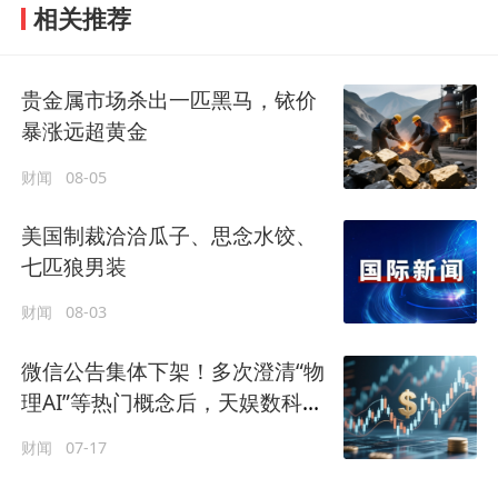
相关推荐
贵金属市场杀出一匹黑马，铱价
暴涨远超黄金
财闻
08-05
美国制裁洽洽瓜子、思念水饺、
七匹狼男装
财闻
08-03
微信公告集体下架！多次澄清“物
理AI”等热门概念后，天娱数科跌
停
财闻
07-17