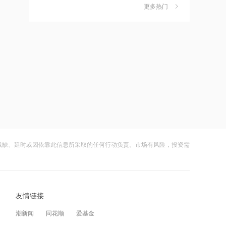
技术服务业务
更多热门
茉莉奶白陷降薪罗生门，当事人称：公
6
司从未和员工进行协商
11:25
塞力医疗等成立医疗科技公司，含体育
财闻
08-06
健康服务业务
社保调仓路径曝光：减持6股、新进2
7
股、加仓2股
11:24
大参林等成立药业公司，含药品互联网
财闻
08-06
信息服务业务
海昌海洋公园再迎百亿大佬，资本为何
8
扎堆亏损主题乐园？
11:24
霍尔木兹波澜再起油价跳涨 港股航空股
财闻
08-06
集体承压 中国国航跌超3%
残缺、延时或因依靠此信息所采取的任何行动负责。市场有风险，投资需
大涨152%！哈啰、美团单车“好伙伴”登
9
陆A股
11:23
不再“吃灰”的3D打印，3D打印相关企业
财闻
08-06
注册量十年增长超8倍
友情链接
妖股出笼！爱丽家居一字涨停，达成10
10
连板
11:21
潮新闻
同花顺
爱基金
多家光伏龙头回应美国加征关税
财闻
08-06