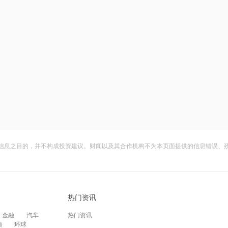
信息之目的，并不构成投资建议。财闻以及其合作机构不为本页面提供的信息错误、
热门资讯
金融
汽车
热门资讯
频
环球