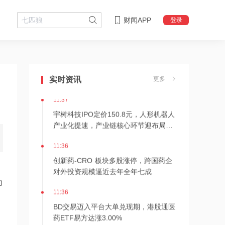
财闻APP
登录
11:38
Meta加入降价应战中国模型，国产算力
底层价值凸显，半导体设备与AI芯片双
实时资讯
更多
线受益
11:37
宇树科技IPO定价150.8元，人形机器人
产业化提速，产业链核心环节迎布局窗
口
11:36
创新药‑CRO 板块多股涨停，跨国药企
对外投资规模逼近去年全年七成
为
11:36
BD交易迈入平台大单兑现期，港股通医
药ETF易方达涨3.00%