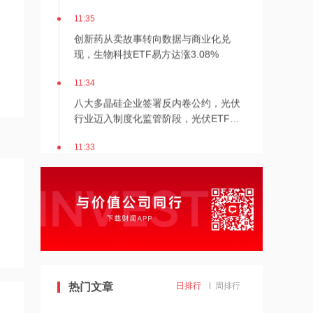
11:35
创新药从卖故事转向数据与商业化兑
现，生物科技ETF易方达涨3.08%
11:34
八大多晶硅企业签署反内卷公约，光伏
行业迈入制度化监管阶段，光伏ETF易
方达涨1.02%
11:33
创新药出海金额近千亿美元达去年两
倍，恒生生物科技ETF易方达涨3.00%
11:32
头部药企业绩上调迎商业化兑现，港股
通医疗ETF华夏涨3.22%
11:31
热门文章
日排行
周排行
公司拟收购福来瑞诚60%股权 加码新材
料领域 福莱特玻璃早盘涨超5%