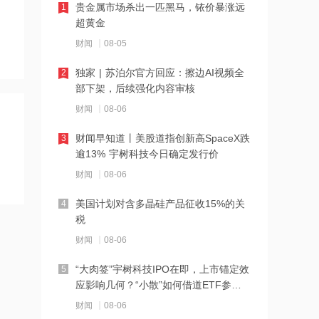
贵金属市场杀出一匹黑马，铱价暴涨远
1
超黄金
11:30
阿里视频大模型Wan3.0开启公测，
财闻
08-05
让"万物皆可生视频"
独家 | 苏泊尔官方回应：擦边AI视频全
2
部下架，后续强化内容审核
11:29
上半年盈利近亿+Token模式放量，机构
财闻
08-06
密集看多 迅策拉升涨近9%突破140港元
财闻早知道丨美股道指创新高SpaceX跌
3
逾13% 宇树科技今日确定发行价
11:28
上半年收入增长并盈利 近期与国药集团
财闻
08-06
达成战略合作 和铂医药-B早盘涨超7%
美国计划对含多晶硅产品征收15%的关
4
税
11:26
范敏退出携程关联公司，卸任法定代表
财闻
08-06
人、总经理
“大肉签”宇树科技IPO在即，上市锚定效
5
应影响几何？“小散”如何借道ETF参
11:25
与？
中国中煤成立新能源公司，含生物质能
财闻
08-06