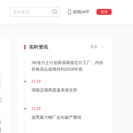
财闻APP
登录
21:36
内存价格高位或维持到2028年底！美股
三大指数高开，美光、博通、英特尔集
体上涨
实时资讯
更多
21:31
SK海力士计划再添两座芯片工厂，内存
价格高位或维持到2028年底
21:29
浙能迈领再度递表港交所
化
21:28
波黑最大钢厂走向破产重组
当
局