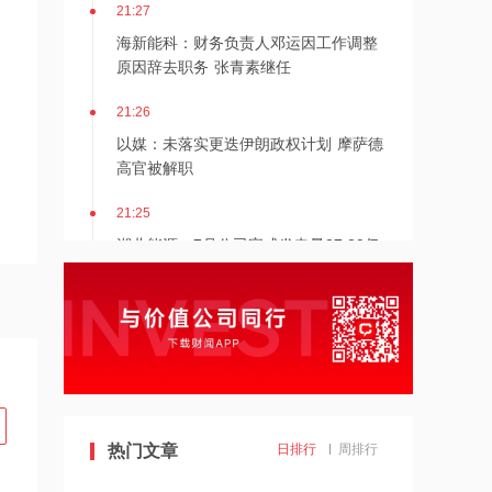
21:27
海新能科：财务负责人邓运因工作调整
原因辞去职务 张青素继任
21:26
以媒：未落实更迭伊朗政权计划 摩萨德
高官被解职
21:25
湖北能源：7月公司完成发电量37.89亿
千瓦时，同比减少12.66%
21:24
北京：非京籍家庭购房社保个税缴纳年
限下调为一年
21:23
美国重要数据出炉，美联储年底前加息
热门文章
日排行
周排行
概率仍超80%