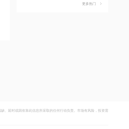
更多热门
茉莉奶白陷降薪罗生门，当事人称：公
6
21:12
司从未和员工进行协商
范式智能：附属公司就服务器及配件订
财闻
08-06
立售后回租协议
社保调仓路径曝光：减持6股、新进2
7
21:11
股、加仓2股
近10日58家A股公司获海外机构走访，
财闻
08-06
东鹏饮料以36家机构调研居榜首
海昌海洋公园再迎百亿大佬，资本为何
8
21:10
扎堆亏损主题乐园？
工业和信息化部新增配置P频段资源助
财闻
08-06
力应对极端天气
大涨152%！哈啰、美团单车“好伙伴”登
9
21:09
陆A股
国际油价上涨，7月全球食品价格指数创
财闻
08-06
三年多来新高
残缺、延时或因依靠此信息所采取的任何行动负责。市场有风险，投资需
妖股出笼！爱丽家居一字涨停，达成10
10
21:08
连板
创力集团：高管郝龙拟减持公司股份不
财闻
08-06
超过9万股