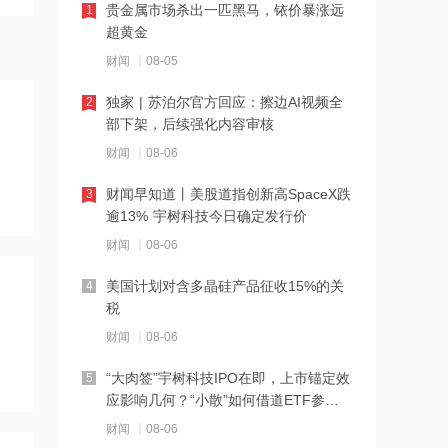
贵金属市场杀出一匹黑马，铱价暴涨远
1
21:23
超黄金
下周285.22亿元市值限售股解禁 陆家嘴
财闻
08-05
解禁71.1亿元居首
独家 | 苏泊尔官方回应：擦边AI视频全
2
21:20
部下架，后续强化内容审核
中国再保险：何兴达董事任职资格获国
财闻
08-06
家金融监督管理总局核准
财闻早知道丨美股道指创新高SpaceX跌
3
21:16
逾13% 宇树科技今日确定发行价
海川智能：公司自动衡器产品没有应用
财闻
08-06
于人形机器人或商业航天方向
美国计划对含多晶硅产品征收15%的关
4
21:14
税
南大光电：公司高纯磷烷产能为140吨/
财闻
08-06
年，可用于制备磷化铟
“大肉签”宇树科技IPO在即，上市锚定效
5
21:13
应影响几何？“小散”如何借道ETF参
黑海无人机袭击致CPC石油装载量减少
与？
财闻
08-06
五分之一