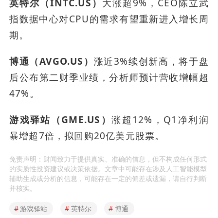
英特尔（INTC.US）
大涨超9%，CEO陈立武
指数据中心对CPU的需求有望重新进入增长周
期。
博通（AVGO.US）
涨近3%续创新高，将于盘
后公布第二财季业绩，分析师预计营收增幅超
47%。
游戏驿站（GME.US）
涨超12%，Q1净利润
暴增超7倍，拟回购20亿美元股票。
免责声明：财闻致力于提供真实、准确的信息，但不构成任何形式
的实质性投资建议或决策依据。文章中可能存在涉及人工智能模型
辅助生成或分析的信息，可能存在一定的偏差或遗漏，请自行判断
并核实。
#
游戏驿站
#
英特尔
#
博通