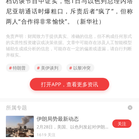
档访谈节目中证实，他1日与以色列总理内塔
尼亚胡通话时爆粗口，斥责后者“疯了”，但称
两人“合作得非常愉快”。（新华社）
免责声明：财闻致力于提供真实、准确的信息，但不构成任何形式
的实质性投资建议或决策依据。文章中可能存在涉及人工智能模型
辅助生成或分析的信息，可能存在一定的偏差或遗漏，请自行判断
并核实。
#
特朗普
#
美伊谈判
#
以黎冲突
打开APP，查看更多资讯
所属专题
伊朗局势最新动态
关注
2月28日，美国、以色列发起对伊朗的军事打击。
1619 关注