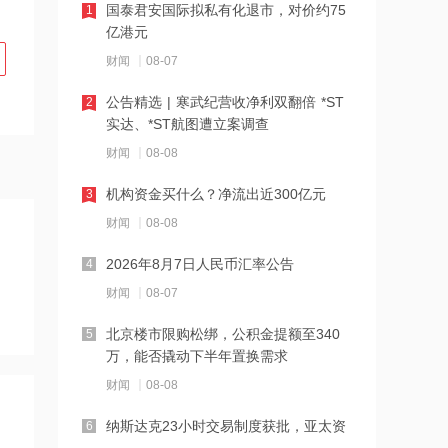
国泰君安国际拟私有化退市，对价约75
1
亿港元
19:42
财闻
08-07
阿联酋称该国一船只在霍尔木兹海峡遭
袭
公告精选 | 寒武纪营收净利双翻倍 *ST
2
实达、*ST航图遭立案调查
19:41
财闻
08-08
泽连斯基：美国将每月向乌克兰提供“爱
国者”拦截导弹
机构资金买什么？净流出近300亿元
3
19:41
财闻
08-08
2026年度总票房破240亿
2026年8月7日人民币汇率公告
4
财闻
08-07
18:28
北京楼市限购松绑，公积金提额至340
5
伊朗革命卫队：重开海峡需美国接受伊
万，能否撬动下半年置换需求
朗条件
财闻
08-08
18:20
纳斯达克23小时交易制度获批，亚太资
6
张雪机车：成立小车手培育专项基金，