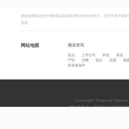
财闻免费提供的行情数据以及其他资料均来自合作方，仅作为用户获取
谨慎。
频道资讯
网站地图
热点
上市公司
科技
基金
产经
消费
观点
宏观
视
投资者保护
Copyright Zhejiang Cai
网站备案号：浙ICP备20230209