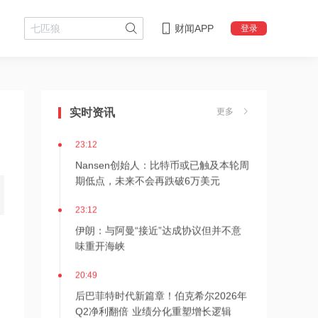
财闻APP
登录
23:16
狂增7倍！SK海力士拟推出约710亿美元
股东回报方案，HBM4出货引爆AI红利
实时资讯
更多
23:12
Nansen创始人：比特币或已触及本轮周
期低点，未来不会再跌破6万美元
23:12
伊朗：与阿曼“接近”达成协议但并不意
味重开海峡
20:49
后巴菲特时代新篇章！伯克希尔2026年
Q2净利翻倍 业绩分化重塑增长逻辑