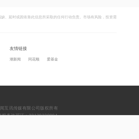
成合作
残缺、延时或因依靠此信息所采取的任何行动负责。市场有风险，投资需
17:48
苹果Mac电脑Apple智能支持使用阿里千
问
23:16
友情链接
狂增7倍！SK海力士拟推出约710亿美元
潮新闻
同花顺
爱基金
股东回报方案，HBM4出货引爆AI红利
23:12
Nansen创始人：比特币或已触及本轮周
期低点，未来不会再跌破6万美元
23:12
erved. 浙江财闻互讯传媒有限公司版权所有
伊朗：与阿曼“接近”达成协议但并不意
务许可证：33120230004
味重开海峡
20:49