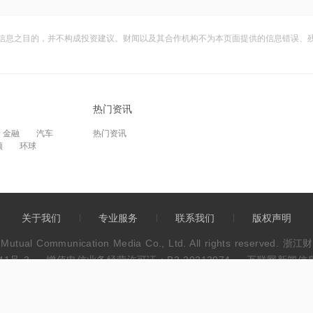
信息之目的，并不构成投资建议。财闻以及其合作机构不为本页面提供的信息错误、
热门资讯
金融
汽车
热门资讯
频
环球
关于我们
专业服务
联系我们
版权声明
wen Mutual Communication Media Co., Ltd. All rights res
41号-3
增值电信业务经营许可证：B2-20213074
互联网新闻信息服
违法和不良信息举报电话：0571-86113889