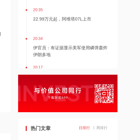
20:35
22.99万元起，阿维塔07L上市
的
20:34
伊官员：有证据显示美军使用磷弹轰炸
伊朗多地
20:17
伊朗接近与阿曼达成管理海峡协议
20:17
伯克希尔哈撒韦：2026年Q2归属于股
东净利润256.67亿美元
19:43
热门文章
日排行
周排行
美国法院紧急叫停药明康德被列入军方
清单