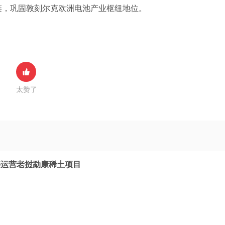
链，巩固敦刻尔克欧洲电池产业枢纽地位。
太赞了
停运营老挝勐康稀土项目