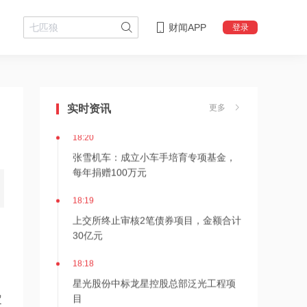
财闻APP
登录
18:28
伊朗革命卫队：重开海峡需美国接受伊
朗条件
实时资讯
更多
18:20
张雪机车：成立小车手培育专项基金，
每年捐赠100万元
18:19
上交所终止审核2笔债券项目，金额合计
30亿元
18:18
星光股份中标龙星控股总部泛光工程项
目
定