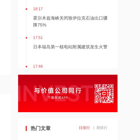
18:17
霍尔木兹海峡关闭致伊拉克石油出口骤
降75%
17:51
日本福岛第一核电站附属建筑发生火警
17:48
金科股份与重庆通用人工智能研究院达
成合作
17:48
苹果Mac电脑Apple智能支持使用阿里千
问
17:10
热门文章
日排行
周排行
Apple智能可配合阿里千问模型工作