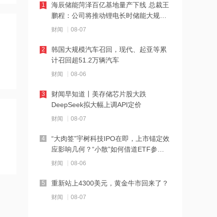
海辰储能菏泽百亿基地量产下线 总裁王
1
鹏程：公司将推动锂电长时储能大规模
17:03
交付
财闻
08-07
江波龙：完成37亿元定增事项 发行价格
为560元/股
韩国大规模汽车召回，现代、起亚等累
2
计召回超51.2万辆汽车
16:29
财闻
08-06
美国会参议院通过临时拨款法案
财闻早知道丨美存储芯片股大跌
3
DeepSeek拟大幅上调API定价
16:25
财闻
08-07
杰瑞股份：与中核海洋的合作正在有序
推进中
“大肉签”宇树科技IPO在即，上市锚定效
4
应影响几何？“小散”如何借道ETF参
16:24
与？
财闻
08-06
蓝盾光电复牌倒计时！*ST帅电4.1亿跨
界，A股重组大戏上演
重新站上4300美元，黄金牛市回来了？
5
16:16
财闻
08-07
京昆高速广绵段扩容工程主线路面贯通