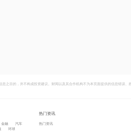
信息之目的，并不构成投资建议。财闻以及其合作机构不为本页面提供的信息错误、
热门资讯
金融
汽车
热门资讯
频
环球