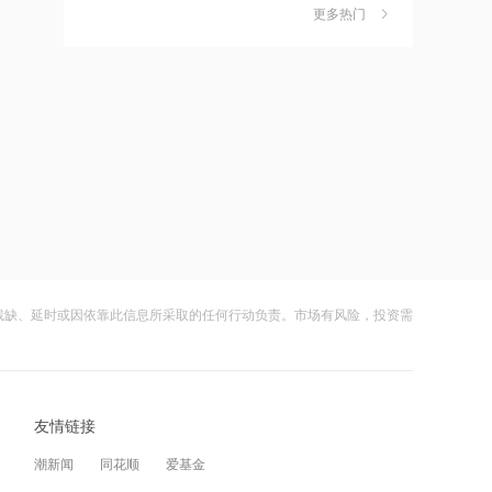
独家丨韩媒曝维信诺合肥产线良率仅三
6
过半
更多热门
四成？公司回应：设备还在安装中，谈
何良率
16:14
财闻
08-07
上半年中国人形机器人领域新设企业
美国计划对含多晶硅产品征收15%的关
7
11.6万户 同比增长9.5%
税
16:12
财闻
08-06
消息人士：美军高层寻找摆脱伊朗战事
成功“逃顶”的两只翻倍基，宣布限购
8
的途径
财闻
08-07
16:11
云南锗业4连板，磷化铟赛道活跃，多家
9
日本2027财年防卫预算申请额创新高
上市公司紧急澄清相关业务
残缺、延时或因依靠此信息所采取的任何行动负责。市场有风险，投资需
财闻
08-07
16:10
财闻早知道丨美股道指创新高SpaceX跌
10
阳光电源：FCC政策主要限制新产品认
逾13% 宇树科技今日确定发行价
证 不影响已获认证产品的销售
友情链接
财闻
08-06
14:08
潮新闻
同花顺
爱基金
中信聚信落子南京