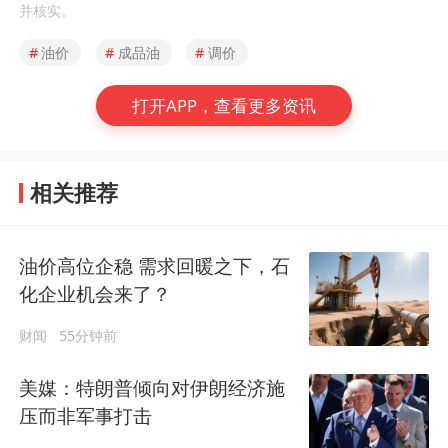
并核实。
#
油价
#
成品油
#
调价
打开APP，查看更多资讯
相关推荐
油价高位企稳 需求回暖之下，石
化企业机会来了？
财闻
55分钟前
美媒：特朗普倾向对伊朗经济施
压而非军事打击