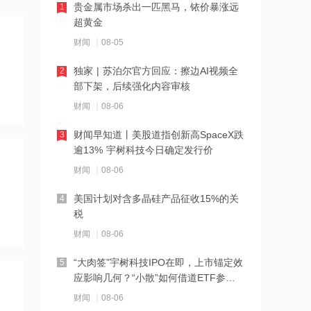
贵金属市场杀出一匹黑马，铱价暴涨远
1
10:51
超黄金
SpaceX与英伟达联合开发在轨AI算力，
财闻
08-05
AI基础设施正式迈向太空，卫星ETF易
方达涨1.06%
独家 | 苏泊尔官方回应：擦边AI视频全
2
10:49
部下架，后续强化内容审核
网宿科技与趋境科技达成战略合作
财闻
08-06
财闻早知道丨美股道指创新高SpaceX跌
3
10:48
逾13% 宇树科技今日确定发行价
隆华科技等成立晶瓷电子材料公司
财闻
08-06
美国计划对含多晶硅产品征收15%的关
4
10:48
税
隆华科技等成立晶瓷电子材料公司
财闻
08-06
“大肉签”宇树科技IPO在即，上市锚定效
5
10:48
应影响几何？“小散”如何借道ETF参
原料涨价超50%！算力硬件带动电子布
与？
财闻
08-06
紧缺，玻纤板块应声走强