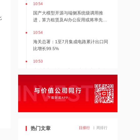
10:54
国产大模型开源与端侧系统级调用推
进，算力租赁及AI办公应用或将率先承
比
接增量
10:54
海关总署：1至7月集成电路累计出口同
比增长99.5%
。
10:53
牛股走出4连板！磷化铟概念反复走强
10:52
AI算力虹吸先进存储产能，消费电子
ETF华夏涨3.13%
10:51
全球半导体设备迎全链条涨价与扩产，
热门文章
日排行
周排行
零部件国产替代与盈利弹性或将进一步
打开