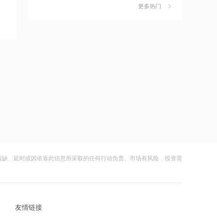
更多热门
茉莉奶白陷降薪罗生门，当事人称：公
6
10:48
司从未和员工进行协商
北汽集团成立元启物理智能科技公司，
财闻
08-06
注册资本8亿元
社保调仓路径曝光：减持6股、新进2
7
10:47
股、加仓2股
10连板爱丽家居盘中一度跌至8.91%
财闻
08-06
海昌海洋公园再迎百亿大佬，资本为何
8
10:46
扎堆亏损主题乐园？
三大电子布系列均价上涨！玻纤概念震
财闻
08-06
荡走强 国际复材涨超10%
大涨152%！哈啰、美团单车“好伙伴”登
9
10:46
陆A股
残缺、延时或因依靠此信息所采取的任何行动负责。市场有风险，投资需
原材料成本持续处于高位 奥克斯电气跌
财闻
08-06
超3%
妖股出笼！爱丽家居一字涨停，达成10
10
10:45
连板
天铁科技等成立智算科技新公司，含AI
友情链接
财闻
08-06