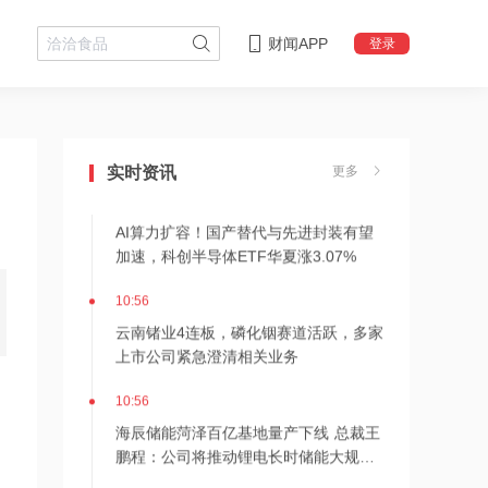
财闻APP
登录
10:57
创新药出海金额逼近千亿量级，BD交易
转向商业化兑现，生物科技ETF华夏涨
实时资讯
更多
3.06%
10:56
AI算力扩容！国产替代与先进封装有望
加速，科创半导体ETF华夏涨3.07%
10:56
云南锗业4连板，磷化铟赛道活跃，多家
上市公司紧急澄清相关业务
10:56
海辰储能菏泽百亿基地量产下线 总裁王
鹏程：公司将推动锂电长时储能大规模
交付