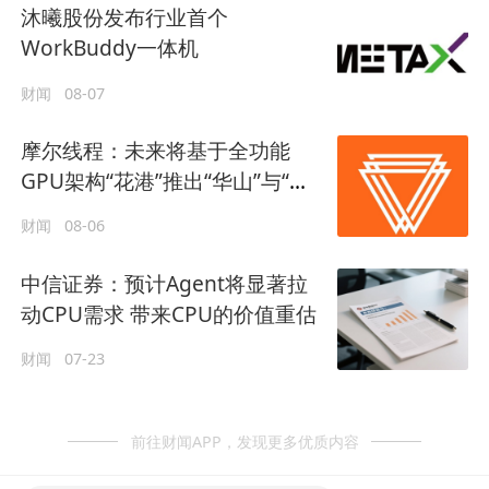
沐曦股份发布行业首个
WorkBuddy一体机
财闻
08-07
摩尔线程：未来将基于全功能
GPU架构“花港”推出“华山”与“庐
山”芯片
财闻
08-06
中信证券：预计Agent将显著拉
动CPU需求 带来CPU的价值重估
财闻
07-23
前往财闻APP，发现更多优质内容