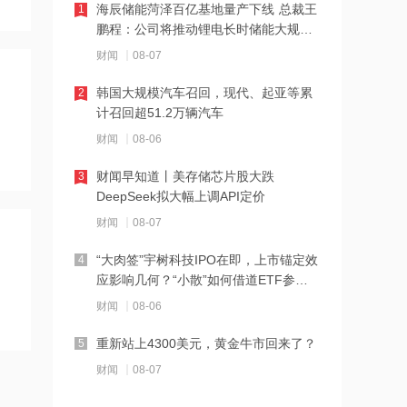
海辰储能菏泽百亿基地量产下线 总裁王
1
12:23
鹏程：公司将推动锂电长时储能大规模
交付
2026年8月票房破15亿
财闻
08-07
韩国大规模汽车召回，现代、起亚等累
2
12:22
计召回超51.2万辆汽车
特朗普说很多人称他是最伟大总统之一
财闻
08-06
财闻早知道丨美存储芯片股大跌
3
12:21
DeepSeek拟大幅上调API定价
新兴产业新设企业40万户 上半年全国经
财闻
08-07
营主体发展数据发布
“大肉签”宇树科技IPO在即，上市锚定效
4
12:20
应影响几何？“小散”如何借道ETF参
与？
消息人士：马斯克拒绝让乌克兰用“星
财闻
08-06
链”打击俄境内目标
重新站上4300美元，黄金牛市回来了？
5
12:20
财闻
08-07
金饰克价重返1300元