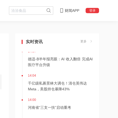
财闻APP
登录
14:08
中信聚信落子南京
实时资讯
更多
14:07
德适-B半年报亮眼：AI 收入翻倍 完成AI
医疗平台升级
14:04
千亿级私募景林大调仓！清仓英伟达
Meta，美股持仓暴降43%
14:00
河南省“三支一扶”启动重考