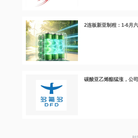
2连板新亚制程：1-6
碳酸亚乙烯酯猛涨，公
财