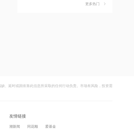
独家丨韩媒曝维信诺合肥产线良率仅三
6
更多热门
四成？公司回应：设备还在安装中，谈
11:24
何良率
财闻
08-07
估值近500亿！AI数据中心巨头Switch秘
密递表，最早11月登陆美股
美国计划对含多晶硅产品征收15%的关
7
税
11:22
财闻
08-06
伊朗称防务协议无法保障沙特安全
成功“逃顶”的两只翻倍基，宣布限购
8
财闻
08-07
11:10
中国电信与内蒙古自治区人民政府签署
云南锗业4连板，磷化铟赛道活跃，多家
9
战略合作协议
上市公司紧急澄清相关业务
残缺、延时或因依靠此信息所采取的任何行动负责。市场有风险，投资需
财闻
08-07
11:09
全球首个长时储能一体化产业园在菏泽
财闻早知道丨美股道指创新高SpaceX跌
10
量产
逾13% 宇树科技今日确定发行价
友情链接
财闻
08-06
11:08
潮新闻
同花顺
爱基金
国融基金总经理变更