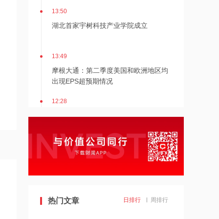
13:50
湖北首家宇树科技产业学院成立
13:49
摩根大通：第二季度美国和欧洲地区均
出现EPS超预期情况
12:28
杭台高铁温玉段开通运营
12:27
贝森特称霍尔木兹海峡将逐步失去战略
重要性
12:26
热门文章
日排行
周排行
金饰克价重返1300元！国际金价大涨，
机构：本轮底部已现，后市看涨