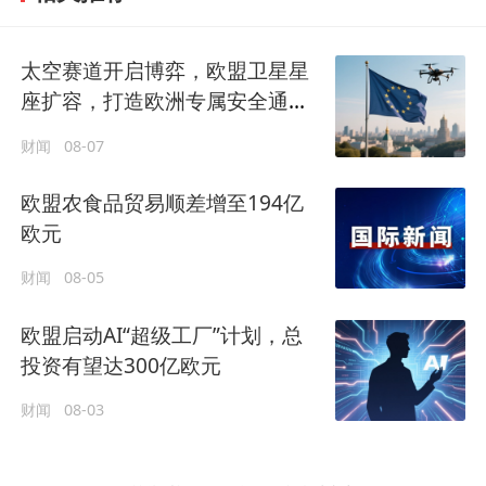
太空赛道开启博弈，欧盟卫星星
座扩容，打造欧洲专属安全通信
网络
财闻
08-07
欧盟农食品贸易顺差增至194亿
欧元
财闻
08-05
欧盟启动AI“超级工厂”计划，总
投资有望达300亿欧元
财闻
08-03