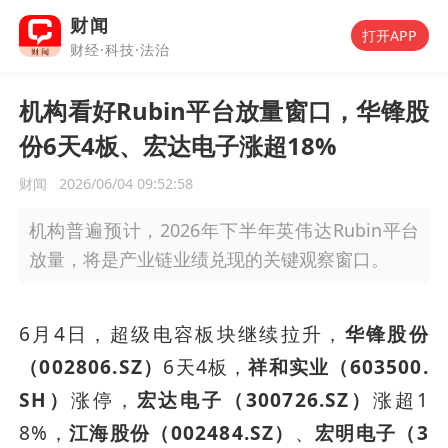
财闻
打开APP
财经·科技·法治
机构看好Rubin平台放量窗口，华锋股
份6天4板、宏达电子涨超18%
财闻
2026/06/04 09:52:58
机构普遍预计，2026年下半年英伟达Rubin平台
放量，将是产业链业绩兑现的关键观察窗口。
6月4日，超级电容板块继续拉升，
华锋股份
（002806.SZ）
6天4板，
祥和实业（603500.
SH）
涨停，
宏达电子（300726.SZ）
涨超1
8%，
江海股份（002484.SZ）
、
宏明电子（3