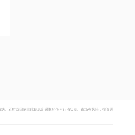
超过9万股
2026-08-07 21:08
上海电气与上海国投共商具身智能产业
应用高地建设
2026-08-07 21:36
内存价格高位或维持到2028年底！美股
三大指数高开，美光、博通、英特尔集
体上涨
2026-08-07 21:31
SK海力士计划再添两座芯片工厂，内存
价格高位或维持到2028年底
2026-08-07 21:29
浙能迈领再度递表港交所
残缺、延时或因依靠此信息所采取的任何行动负责。市场有风险，投资需
2026-08-07 21:28
波黑最大钢厂走向破产重组